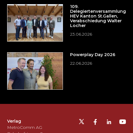
109.
Delegiertenversammlung
HEV Kanton St.Gallen,
Verabschiedung Walter
Locher
23.06.2026
Powerplay Day 2026
22.06.2026
Möchten
Sie
die
Fusszeile
auslassen
Verlag
und
MetroComm AG