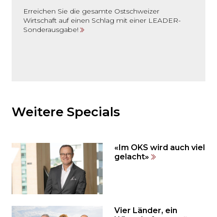
Erreichen Sie die gesamte Ostschweizer
Wirtschaft auf einen Schlag mit einer LEADER-
Sonderausgabe!
Möchten
Sie
den
Weitere Specials
den
weiteren
Inhalt
«Im OKS wird auch viel
auslassen
gelacht»
und
direkt
zum
Seitenende
springen?
Vier Länder, ein