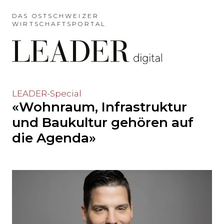
Möchten
Sie
DAS OSTSCHWEIZER
WIRTSCHAFTSPORTAL
das
Hauptmenü
auslassen
und
direkt
zum
Möchten
LEADER-Special
Inhalt
«Wohnraum, Infrastruktur
Sie
springen?
den
und Baukultur gehören auf
Hauptinhalt
die Agenda»
auslassen
und
direkt
zum
Seitenende
springen?