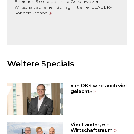
Erreichen Sie die gesamte Ostschweizer
Wirtschaft auf einen Schlag mit einer LEADER-
Sonderausgabe!
Möchten
Sie
den
Weitere Specials
den
weiteren
Inhalt
«Im OKS wird auch viel
auslassen
gelacht»
und
direkt
zum
Seitenende
springen?
Vier Länder, ein
Wirtschaftsraum