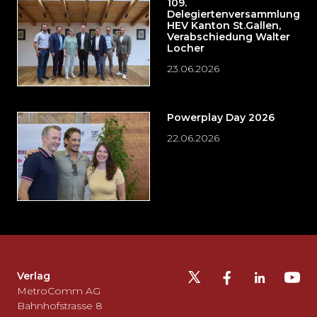
109.
Delegiertenversammlung
HEV Kanton St.Gallen,
Verabschiedung Walter
Locher
23.06.2026
Powerplay Day 2026
22.06.2026
Möchten
Sie
die
Fusszeile
auslassen
Verlag
und
MetroComm AG
zurück
Bahnhofstrasse 8