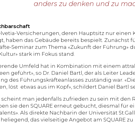
anders zu denken und zu ma
chbarschaft
elvetia-Versicherungen, deren Hauptsitz nur ein
egt, haben das Gebäude bereits bespielt. Zunächst
äfte-Seminar zum Thema «Zukunft der Führung» d
ultur» stark im Fokus stand.
ierende Umfeld hat in Kombination mit einem attr
een geführt», so Dr. Daniel Bartl, der als Leiter Lea
ung des Führungskräfteanlasses zuständig war. «Die 
n, löst etwas aus im Kopf», schildert Daniel Bartl 
a scheint man jedenfalls zufrieden zu sein mit den 
en sie den SQUARE erneut gebucht, diesmal für e
alents». Als direkte Nachbarin der Universität St.Gal
heliegend, das vielseitige Angebot am SQUARE zu 