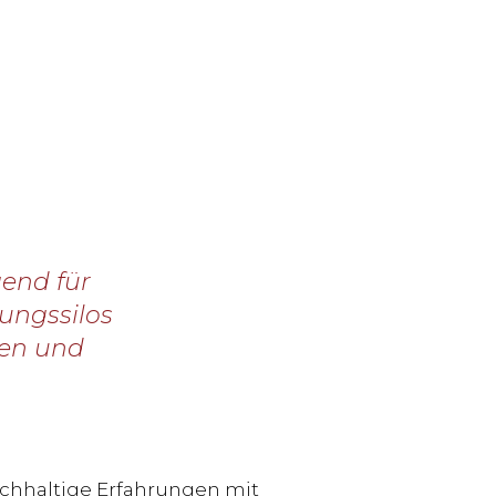
gend für
lungssilos
gen und
ichhaltige Erfahrungen mit