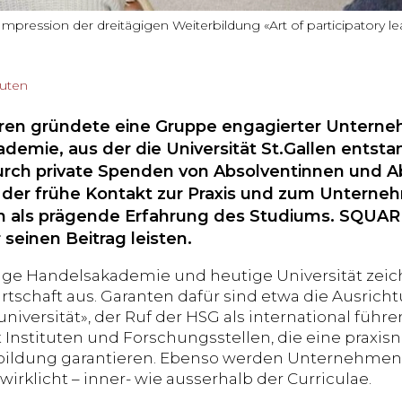
 Impression der dreitägigen Weiterbildung «Art of participatory le
nuten
hren gründete eine Gruppe engagierter Unterne
demie, aus der die Universität St.Gallen entst
ch private Spenden von Absolventinnen und A
der frühe Kontakt zur Praxis und zum Unterne
 als prägende Erfahrung des Studiums. SQUARE
r seinen Beitrag leisten.
ge Handelsakademie und heutige Universität zeichne
rtschaft aus. Garanten dafür sind etwa die Ausrichtu
universität», der Ruf der HSG als international füh
t Instituten und Forschungsstellen, die eine praxi
bildung garantieren. Ebenso werden Unternehme
wirklicht – inner- wie ausserhalb der Curriculae.