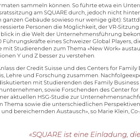
ormaten sammeln können. So führte etwa ein Unte
ratssitzung am SQUARE durch, jedoch nicht hinter
 ganzen Gebäude sowieso nur wenige gibt): Statt
eressierte Personen die Möglichkeit, der VR-Sitzun
nblick in die Welt der Unternehmensführung beko
0 Führungskräfte eines Schweizer Global Players, d
e mit Studierenden zum Thema «New Work» austau
ionen Y und Z besser zu verstehen.
nlass der Credit Suisse und des Centers for Family
is, Lehre und Forschung zusammen. Nachfolgeexpe
iskutierten mit Studierenden des Family Business
nunternehmen, sowie Forschenden des Center for 
einer aktuellen HSG-Studie zur Unternehmensnach
m Thema sowie die unterschiedlichen Perspektiven
n und bereichernden Austausch», so Marie Klein, Co-
«SQUARE ist eine Einladung, di