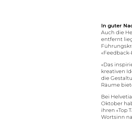
In guter Na
Auch die H
entfernt li
Führungskr
«Feedback-K
«Das inspir
kreativen Id
die Gestalt
Räume biete
Bei Helveti
Oktober hab
ihren «Top T
Wortsinn na