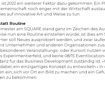
ist 2022 ein weiterer Faktor dazu gekommen: Ein Pla
meinschaft noch enger mit der Wirtschaft austa
ies auf innovative Art und Weise zu tun.
statt Routine
emester am SQUARE stand ganz im Zeichen des Aus
se nun eine Routine einstellen würde, ist dies am 
Hier soll Neues ausprobiert werden, und zwar lauf
it Unternehmen und anderen Organisationen zus
besonderen Veranstaltungs- oder Kursort nutzen w
es Experimentierfeld, und keine 08/15 Eventlocation
anz für das Business Development zuständig ist. 
abei, ein einzigartiges Konzept zu entwickeln.» In 
ten ein, sich vor Ort ein Bild zu machen und ein Ge
ten zu bekommen.