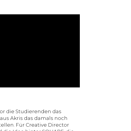
or die Studierenden das
haus Akris das damals noch
llen. Für Creative Director