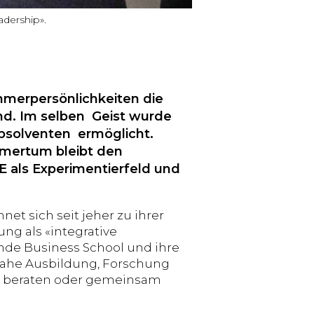
adership».
hmerpersönlichkeiten die
and. Im selben Geist wurde
bsolventen ermöglicht.
hmertum bleibt den
 als Experimentierfeld und
t sich seit jeher zu ihrer
ng als «integrative
rende Business School und ihre
snahe Ausbildung, Forschung
n beraten oder gemeinsam