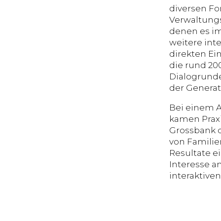
diversen F
Verwaltungs
denen es im
weitere int
direkten Ei
die rund 20
Dialogrund
der Generat
Bei einem A
kamen Prax
Grossbank d
von Familie
Resultate 
Interesse a
interaktive