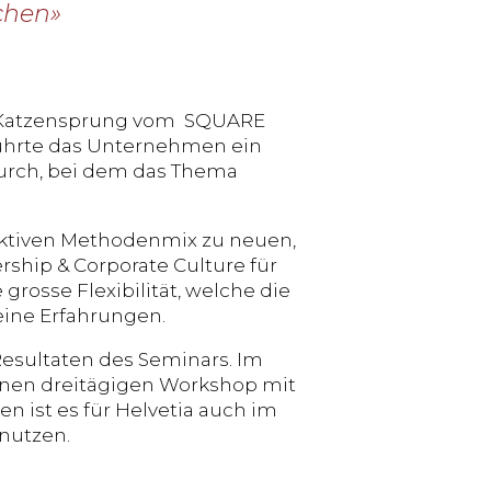
chen»
en Katzensprung vom SQUARE
 führte das Unternehmen ein
urch, bei dem das Thema
aktiven Methodenmix zu neuen,
dership & Corporate Culture für
grosse Flexibilität, welche die
seine Erfahrungen.
Resultaten des Seminars. Im
inen dreitägigen Workshop mit
len ist es für Helvetia auch im
nutzen.