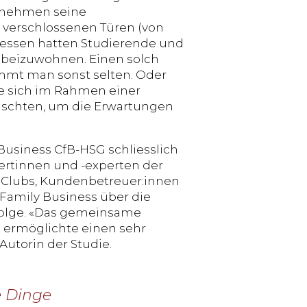
rnehmen seine
 verschlossenen Türen (von
dessen hatten Studierende und
g beizuwohnen. Einen solch
mmt man sonst selten. Oder
ie sich im Rahmen einer
schten, um die Erwartungen
 Business CfB-HSG schliesslich
rtinnen und -experten der
 Clubs, Kundenbetreuer:innen
Family Business über die
folge. «Das gemeinsame
 ermöglichte einen sehr
Autorin der Studie.
e Dinge