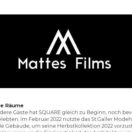
nde Räume
ere Gäste hat SQUARE gleich zu Beginn, noch bev
ebten. Im Februar 2022 nutzte das St.Galler Mode
e Gebäude, um seine Herbstkollektion 2022 vorzuste