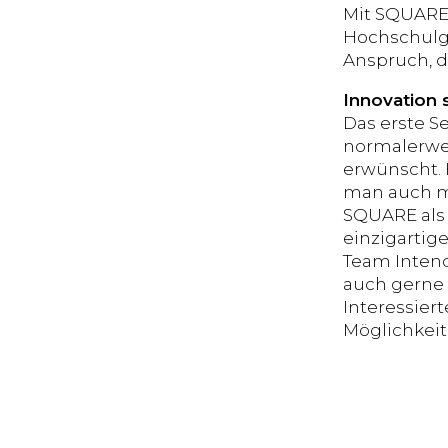
Mit SQUARE 
Hochschulge
Anspruch, d
Innovation 
Das erste S
normalerwei
erwünscht. 
man auch m
SQUARE als 
einzigartig
Team Intend
auch gerne d
Interessier
Möglichkei