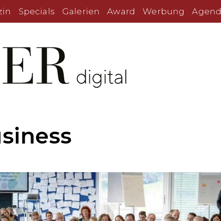
zin
Specials
Galerien
Award
Werbung
Agend
siness