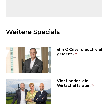
Möchten
Sie
den
Weitere Specials
den
weiteren
Inhalt
«Im OKS wird auch viel
auslassen
gelacht»
und
direkt
zum
Seitenende
springen?
Vier Länder, ein
Wirtschaftsraum