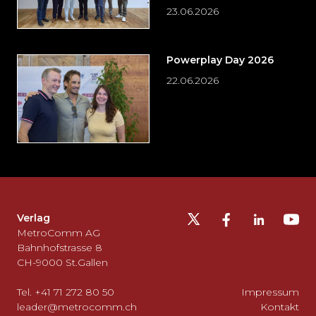
23.06.2026
Powerplay Day 2026
22.06.2026
Möchten
Sie
die
Fusszeile
auslassen
Verlag
und
MetroComm AG
zurück
Bahnhofstrasse 8
CH-9000 St.Gallen
zum
Seitenanfang
Tel. +41 71 272 80 50
Impressum
gehen?
leader@metrocomm.ch
Kontakt