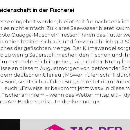
idenschaft in der Fischerei
etze eingeholt werden, bleibt Zeit für nachdenklic
at es nicht einfach: Zu klares Seewasser bietet kau
pte Quagga-Muscheln fressen ihnen das Futter weg
lonien breiten sich aus und fressen jährlich gut 5
aches der gefischten Menge. Der Klimawandel sorgt 
 zu wenig Sauerstoff machen den Fischen und ihre
 immer mehr Stichlinge her, Laichräuber. Nun gilt 
lisse an diesem Augustmorgen von betörender Schö
dem deutschen Ufer auf, Möwen rufen schrill durch
 Boot, setzt sich auf den Bug, schreitet dem Ruder 
Leuch. «Er weiss, er bekommt jetzt was.» In dies
 Fischer an ihrem – wenn das Wetter mitspielt – id
lar: «Am Bodensee ist Umdenken nötig.»