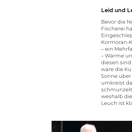
Leid und Le
Bevor die N
Fischerei h
Eingeschlep
Kormoran-Ko
– ein Mehrf
– Wärme und
diesen sind
wäre die Ku
Sonne über 
umkreist das
schmunzelt 
weshalb die
Leuch ist k