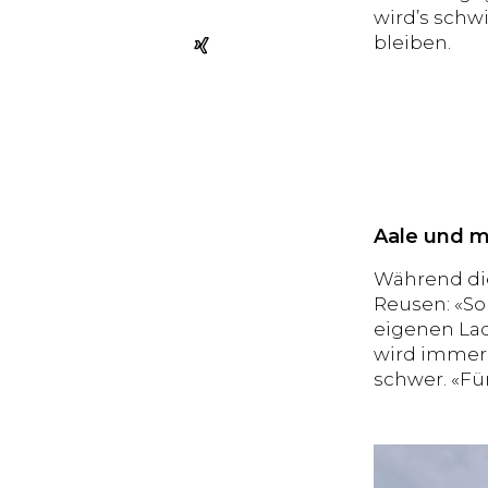
wird’s schw
bleiben.
Aale und 
Während die
Reusen: «So
eigenen Lad
wird immer 
schwer. «Fü