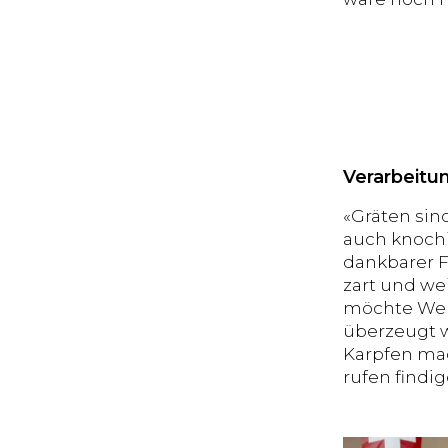
Verarbeitu
«Gräten sind
auch knochi
dankbarer F
zart und we
möchte Wels
überzeugt we
Karpfen mac
rufen findi