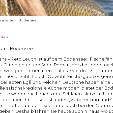
en aus dem Bodensee.
nuten
 am Bodensee
ns – Reto Leuch ist auf dem Bodensee: «Fische fä
» Oft begleitet ihn Sohn Roman, der die Lehre mach
 weniger, immer ältere hat es. «Vor dreissig Jahren
noch 50», erzählt Leuch. Obwohl: Fische gäbe es gen
beliebten Egli und Felchen. Deutsche haben eine ü
ie saisonal-regionale Küche mögen, bietet der Bod
Heute werfen die Leuchs ihre Schleien-Netze in Uf
 Liebhaber. Ihr Fleisch ist anders, Zubereitung un
mmert es auf dem See – und auch bei den Gourmet
eben. Deshalb fahren sie heute auch hinaus, wo Egli