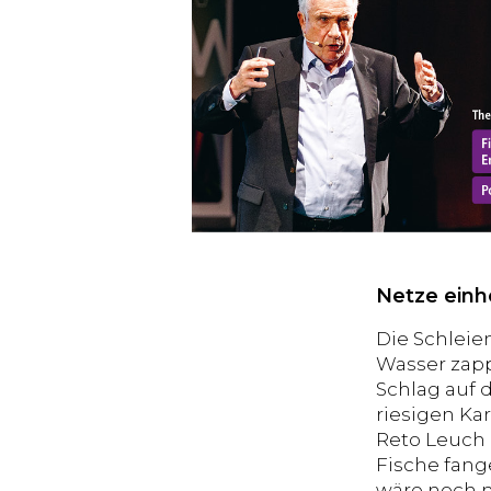
Netze einh
Die Schleie
Wasser zapp
Schlag auf 
riesigen Kar
Reto Leuch 
Fische fang
wäre noch me