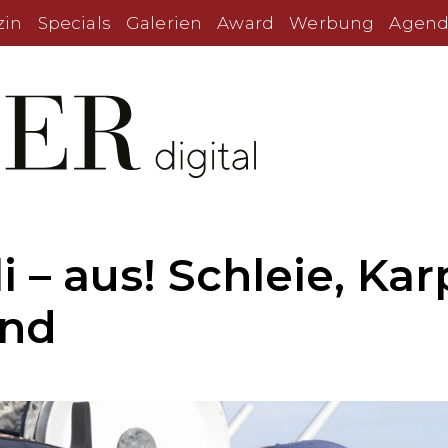
zin
Specials
Galerien
Award
Werbung
Agend
i – aus! Schleie, Ka
end