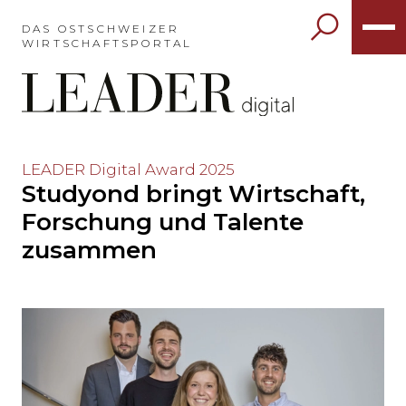
Möchten
Sie
DAS OSTSCHWEIZER
WIRTSCHAFTSPORTAL
das
Hauptmenü
auslassen
und
direkt
zum
Möchten
LEADER Digital Award 2025
Inhalt
Studyond bringt Wirtschaft,
Sie
springen?
den
Forschung und Talente
Hauptinhalt
zusammen
auslassen
und
direkt
zum
Seitenende
springen?