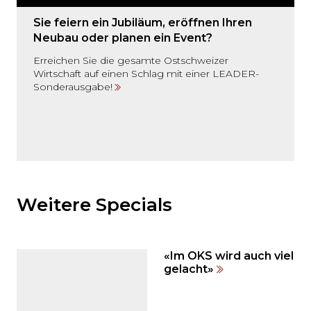
Sie feiern ein Jubiläum, eröffnen Ihren
Neubau oder planen ein Event?
Erreichen Sie die gesamte Ostschweizer
Wirtschaft auf einen Schlag mit einer LEADER-
Sonderausgabe!
Möchten
Sie
den
Weitere Specials
den
weiteren
Inhalt
«Im OKS wird auch viel
auslassen
gelacht»
und
direkt