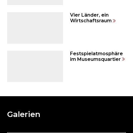
zum
Seitenende
springen?
Vier Länder, ein
Wirtschaftsraum
Festspielatmosphäre
im Museumsquartier
Möchten
Sie
den
den
weiteren
Galerien
Inhalt
auslassen
und