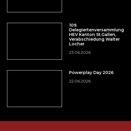
109.
Delegiertenversammlung
HEV Kanton St.Gallen,
Verabschiedung Walter
Locher
23.06.2026
Powerplay Day 2026
22.06.2026
Möchten
Sie
die
Fusszeile