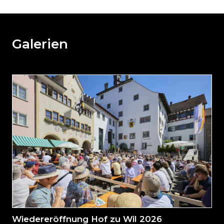
Sie
den
den
weiteren
Galerien
Inhalt
auslassen
und
direkt
zum
Seitenende
springen?
Wiedereröffnung Hof zu Wil 2026