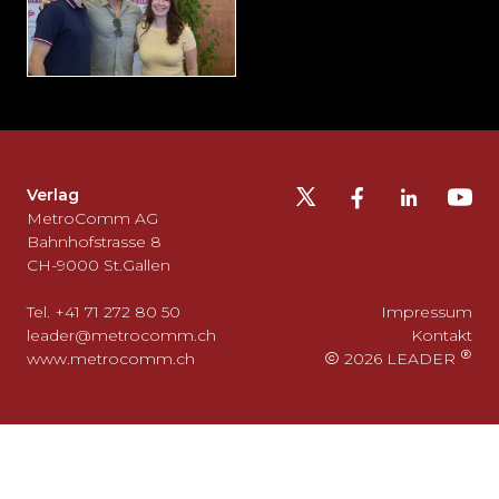
Möchten
Sie
die
Fusszeile
auslassen
Verlag
und
MetroComm AG
zurück
Bahnhofstrasse 8
CH-9000 St.Gallen
zum
Seitenanfang
Tel. +41 71 272 80 50
Impressum
gehen?
leader@metrocomm.ch
Kontakt
www.metrocomm.ch
2026 LEADER