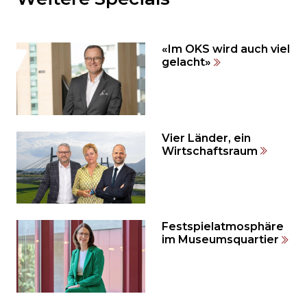
den
weiteren
Inhalt
«Im OKS wird auch viel
auslassen
gelacht»
und
direkt
zum
Seitenende
springen?
Vier Länder, ein
Wirtschaftsraum
Festspielatmosphäre
im Museumsquartier
Möchten