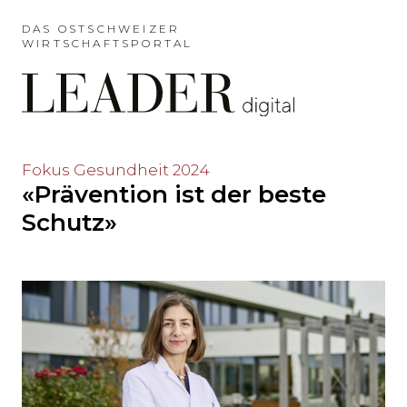
Möchten
Sie
DAS OSTSCHWEIZER
WIRTSCHAFTSPORTAL
das
Hauptmenü
auslassen
und
direkt
zum
Möchten
Fokus Gesundheit 2024
Inhalt
«Prävention ist der beste
Sie
springen?
den
Schutz»
Hauptinhalt
auslassen
und
direkt
zum
Seitenende
springen?