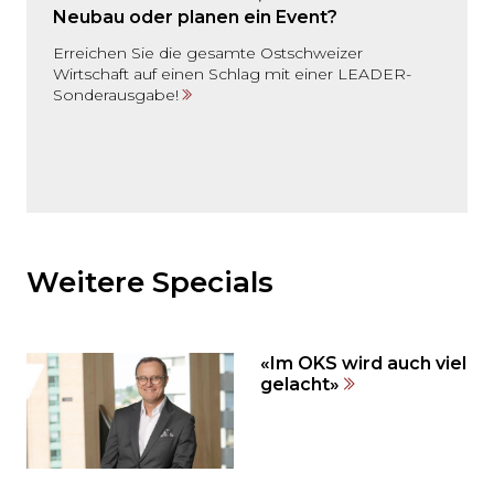
Neubau oder planen ein Event?
Erreichen Sie die gesamte Ostschweizer
Wirtschaft auf einen Schlag mit einer LEADER-
Sonderausgabe!
Möchten
Sie
den
Weitere Specials
den
weiteren
Inhalt
«Im OKS wird auch viel
auslassen
gelacht»
und
direkt
zum
Seitenende