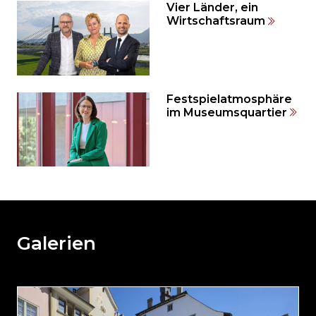
springen?
Vier Länder, ein
Wirtschaftsraum
Festspielatmosphäre
im Museumsquartier
Möchten
Sie
den
den
weiteren
Galerien
Inhalt
auslassen
und
direkt