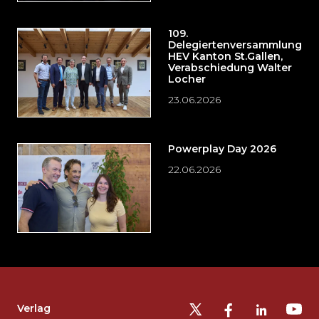
109.
Delegiertenversammlung
HEV Kanton St.Gallen,
Verabschiedung Walter
Locher
23.06.2026
Powerplay Day 2026
22.06.2026
Möchten
Sie
die
Fusszeile
auslassen
Verlag