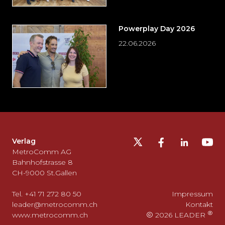
Powerplay Day 2026
22.06.2026
Möchten
Sie
die
Fusszeile
auslassen
Verlag
und
MetroComm AG
zurück
Bahnhofstrasse 8
CH-9000 St.Gallen
zum
Seitenanfang
Tel. +41 71 272 80 50
Impressum
gehen?
leader@metrocomm.ch
Kontakt
www.metrocomm.ch
2026 LEADER