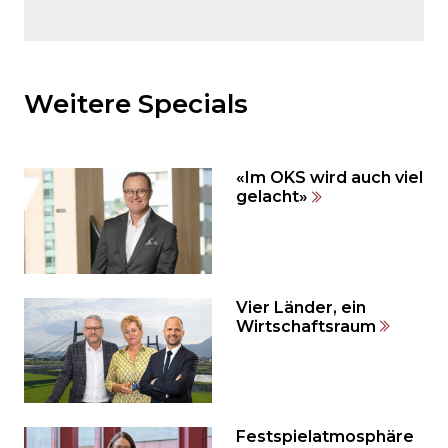
Möchten
Sie
den
Weitere Specials
den
weiteren
Inhalt
«Im OKS wird auch viel
auslassen
gelacht»
und
direkt
zum
Seitenende
springen?
Vier Länder, ein
Wirtschaftsraum
Festspielatmosphäre