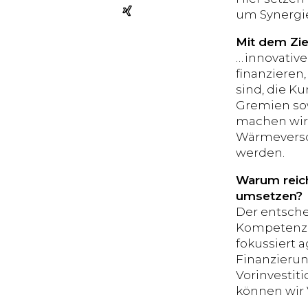
um Synergi
Mit dem Zie
… innovativ
finanzieren,
sind, die K
Gremien sow
machen wir 
Wärmeversor
werden.
Warum reich
umsetzen?
Der entsche
Kompetenzen
fokussiert 
Finanzierun
Vorinvestit
können wir 