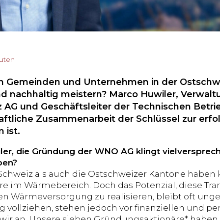
nuten
n Gemeinden und Unternehmen in der Ostschw
und nachhaltig meistern? Marco Huwiler, Verwal
 AG und Geschäftsleiter der Technischen Betrie
aftliche Zusammenarbeit der Schlüssel zur er
 ist.
er, die Gründung der WNO AG klingt vielversprec
ben?
Schweiz als auch die Ostschweizer Kantone haben k
e im Wärmebereich. Doch das Potenzial, diese Tran
n Wärmeversorgung zu realisieren, bleibt oft un
 vollziehen, stehen jedoch vor finanziellen und p
 wir an. Unsere sieben Gründungsaktionäre* habe