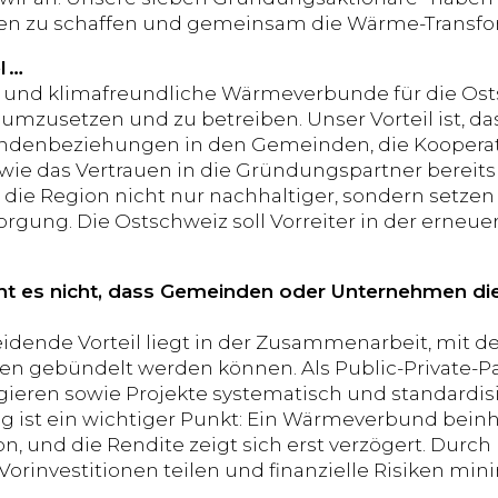
en zu schaffen und gemeinsam die Wärme-Transfor
l
…
e und klimafreundliche Wärmeverbunde für die Ost
 umzusetzen und zu betreiben. Unser Vorteil ist, das
undenbeziehungen in den Gemeinden, die Kooperat
ie das Vertrauen in die Gründungspartner bereits
die Region nicht nur nachhaltiger, sondern setzen
gung. Die Ostschweiz soll Vorreiter in der erne
t es nicht, dass Gemeinden oder Unternehmen die
idende Vorteil liegt in der Zusammenarbeit, mit d
 gebündelt werden können. Als Public-Private-Pa
agieren sowie Projekte systematisch und standardis
g ist ein wichtiger Punkt: Ein Wärmeverbund beinh
ion, und die Rendite zeigt sich erst verzögert. Du
Vorinvestitionen teilen und finanzielle Risiken min