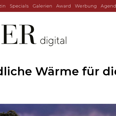
zin
Specials
Galerien
Award
Werbung
Agend
liche Wärme für di