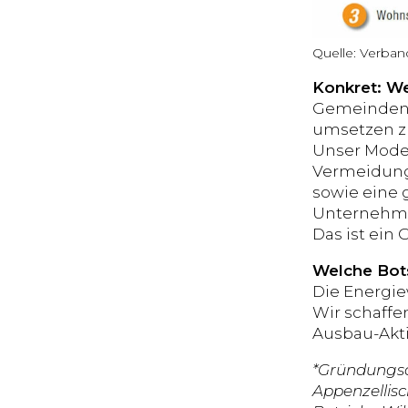
Quelle: Verba
Konkret: We
Gemeinden 
umsetzen zu
Unser Model
Vermeidung 
sowie eine
Unternehmen
Das ist ein 
Welche Bot
Die Energie
Wir schaffen
Ausbau-Akti
*Gründungsak
Appenzellisc