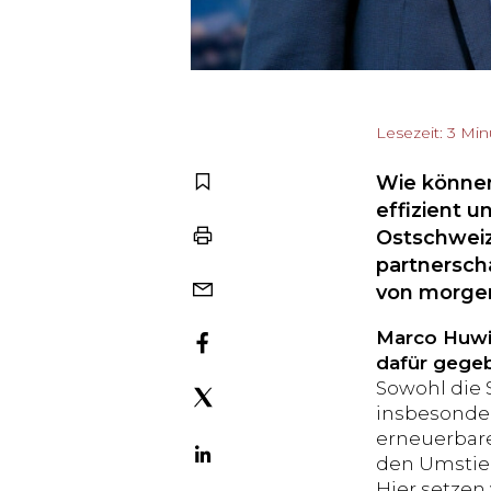
Lesezeit: 3 Mi
Wie könne
effizient 
Ostschweiz
partnersch
von morgen
Marco Huwil
dafür gege
Sowohl die 
insbesonder
erneuerbare
den Umstieg
Hier setzen