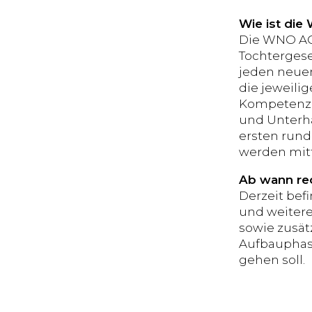
Wie ist die
Die WNO AG 
Tochtergese
jeden neuen
die jeweili
Kompetenzen
und Unterha
ersten rund
werden mitte
Ab wann rec
Derzeit bef
und weiter
sowie zusät
Aufbauphase
gehen soll.