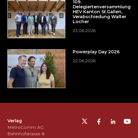
109.
Delegiertenversammlung
HEV Kanton St.Gallen,
Verabschiedung Walter
Locher
23.06.2026
Powerplay Day 2026
22.06.2026
Möchten
Sie
die
Fusszeile
auslassen
Verlag
und
MetroComm AG
zurück
Bahnhofstrasse 8