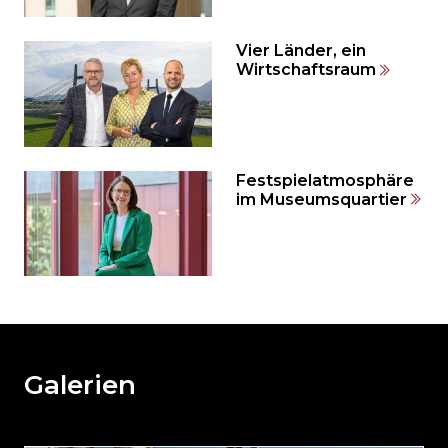
zum
Seitenende
springen?
Vier Länder, ein
Wirtschaftsraum
Festspielatmosphäre
im Museumsquartier
Möchten
Sie
den
den
weiteren
Galerien
Inhalt
auslassen
und