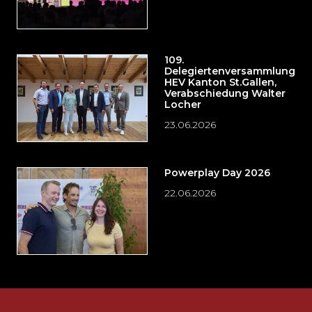
109.
Delegiertenversammlung
HEV Kanton St.Gallen,
Verabschiedung Walter
Locher
23.06.2026
Powerplay Day 2026
22.06.2026
Möchten
Sie
die
Fusszeile