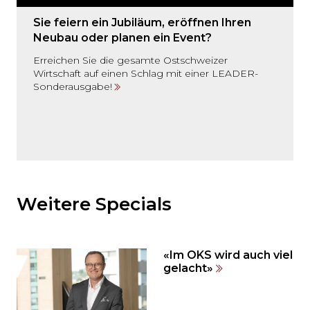
Sie feiern ein Jubiläum, eröffnen Ihren
Neubau oder planen ein Event?
Erreichen Sie die gesamte Ostschweizer
Wirtschaft auf einen Schlag mit einer LEADER-
Sonderausgabe!
Möchten
Sie
den
Weitere Specials
den
weiteren
Inhalt
«Im OKS wird auch viel
auslassen
gelacht»
und
direkt