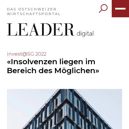
Möchten
Sie
DAS OSTSCHWEIZER
WIRTSCHAFTSPORTAL
das
Hauptmenü
auslassen
und
direkt
zum
Möchten
invest@SG 2022
Inhalt
«Insolvenzen liegen im
Sie
springen?
den
Bereich des Möglichen»
Hauptinhalt
auslassen
und
direkt
zum
Seitenende
springen?