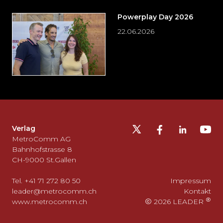
Powerplay Day 2026
22.06.2026
Möchten
Sie
die
Fusszeile
auslassen
Verlag
und
MetroComm AG
zurück
Bahnhofstrasse 8
CH-9000 St.Gallen
zum
Seitenanfang
Tel. +41 71 272 80 50
Impressum
gehen?
leader@metrocomm.ch
Kontakt
www.metrocomm.ch
2026 LEADER