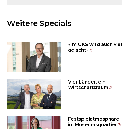
Möchten
Sie
den
Weitere Specials
den
weiteren
Inhalt
«Im OKS wird auch viel
auslassen
gelacht»
und
direkt
zum
Seitenende
springen?
Vier Länder, ein
Wirtschaftsraum
Festspielatmosphäre
im Museumsquartier