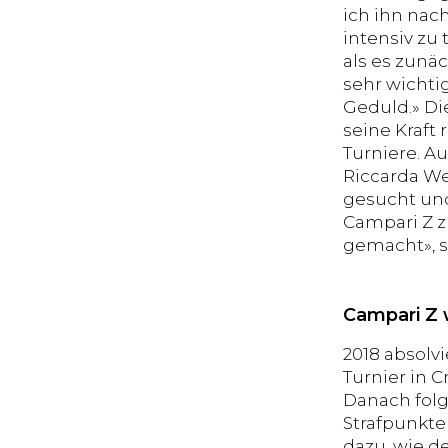
ich ihn nac
intensiv zu 
als es zunä
sehr wichtig
Geduld.» Di
seine Kraft 
Turniere. A
Riccarda We
gesucht und
Campari Z z
gemacht», 
Campari Z 
2018 absolv
Turnier in 
Danach folg
Strafpunkte
dazu, wie de