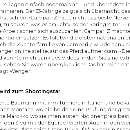
h 14 Tagen einfach nochmals an – und überredete i
trainieren. Der 33-Jährige zeigte sich überrascht, 
chst schien. «Campari Z hatte nicht das beste Ner
, zu spüren, was er braucht», so der Springreiter. «E
e Arbeit schien sich auszuzahlen, Campari Z machte
richtig einsetzen. Es folgten die ersten nationalen 
uch die Züchterfamilie von Campari Z wurde dank e
nger online stellte, auf das Pferd aufmerksam. «Di
 konnte mich dank des Videos finden. Sie sind extra
u sehen. Sie waren überglücklich! Das hat mich natü
sagt Wenger.
wird zum Shootingstar
ierte Baumann mit ihm Turniere in Italien und bek
Crans-Montana, wo die beiden eine Prüfung der gro
te Marokko, wo sie ihren ersten Nationenpreis bestr
n den Sieg mit der Equipe feierten. Auch in den w
r dritte Platz beim Grand Prix auf 5*-Niveau in Asco