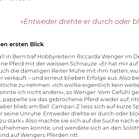
«Entweder drehte er durch oder bl
en ersten Blick
all in Bern traf Hobbyreiterin Riccarda Wenger im
une Pferd mit der weissen Schnauze. «Er hat mir auf
uch die damaligen Reiter Mühe mit ihm hatten, wur
r verkauft – und erneut blieben Erfolge aus. Also b
ittiche zu nehmen. «Ich wollte eigentlich kein weite
onnte ich nicht anders», so Wenger. Vom Gefühl get
 päppelte sie das gebrochene Pferd wieder auf, ritt 
aber blieb am Ball. Campari Z liess sich auf kurze S
 seine Unruhe. Entweder drehte er durch oder bloc
u stark.» Also machte sie sich auf die Suche nach e
ufnehmen konnte, und wendete sich an den Soloth
Kind auf Wengers Pferden ritt.