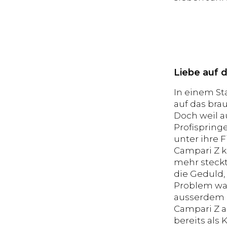
Liebe auf d
In einem St
auf das bra
Doch weil a
Profispringe
unter ihre F
Campari Z k
mehr steckt,
die Geduld, 
Problem war
ausserdem z
Campari Z a
bereits als 