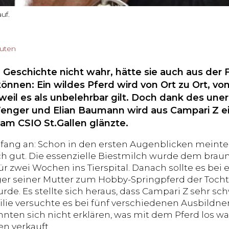
uf.
nuten
 Geschichte nicht wahr, hätte sie auch aus der 
nnen: Ein wildes Pferd wird von Ort zu Ort, von
 weil es als unbelehrbar gilt. Doch dank des un
enger und Elian Baumann wird aus Campari Z ei
am CSIO St.Gallen glänzte.
fang an: Schon in den ersten Augenblicken meinte
ich gut. Die essenzielle Biestmilch wurde dem brau
r zwei Wochen ins Tierspital. Danach sollte es bei 
ger seiner Mutter zum Hobby-Springpferd der Tochte
de. Es stellte sich heraus, dass Campari Z sehr schw
lie versuchte es bei fünf verschiedenen Ausbildnern
onnten sich nicht erklären, was mit dem Pferd los w
en verkauft.