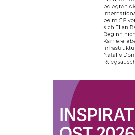
belegten di
internationa
beim GP von
sich Elian 
Beginn nich
Karriere, a
Infrastruktu
Natalie Don
Rüegsausch