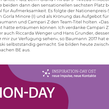
e beiden dann den sensationellen sechsten Platz 
l für Aufmerksamkeit. Es folgte der Nationenpreis-Si
 Gorla Minore (I) und als Krönung das Aufgebot für
Baumann und Campari Z den Team-Titel holten. «Das s
t hätte erträumen können. Ich verdanke Campari Z 
ber auch Riccarda Wenger und Hans Grunder, desse
r mir zur Verfügung sehen», so Baumann. 2017 hat er
ski selbstständig gemacht. Sie bilden heute zwische
achen BE aus.