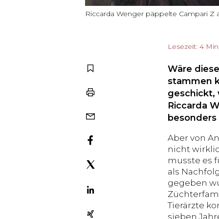
Riccarda Wenger päppelte Campari Z a
Lesezeit: 4 Mi
Wäre diese
stammen kö
geschickt,
Riccarda W
besonders 
Aber von An
nicht wirkl
musste es fü
als Nachfol
gegeben wur
Züchterfami
Tierärzte k
sieben Jahr