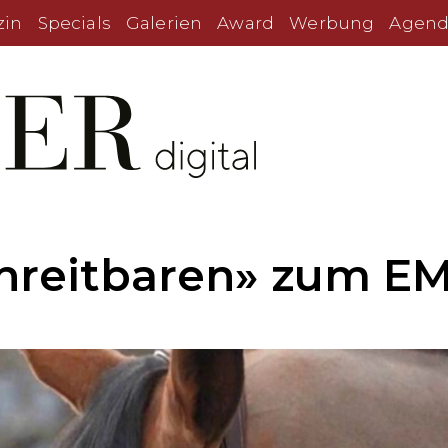
zin
Specials
Galerien
Award
Werbung
Agend
reitbaren» zum EM-