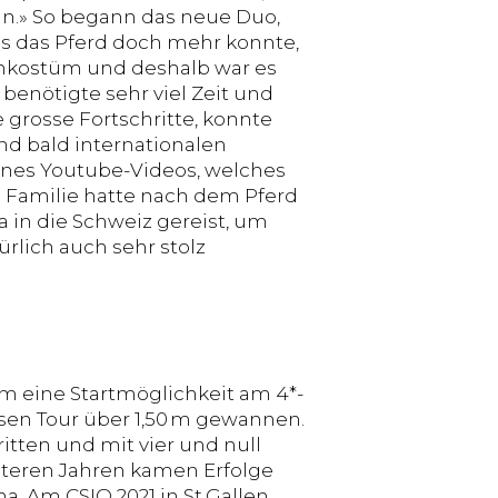
hn.» So begann das neue Duo,
dass das Pferd doch mehr konnte,
venkostüm und deshalb war es
r benötigte sehr viel Zeit und
 grosse Fortschritte, konnte
und bald internationalen
ines Youtube-Videos, welches
e Familie hatte nach dem Pferd
 in die Schweiz gereist, um
rlich auch sehr stolz
am eine Startmöglichkeit am 4*-
ssen Tour über 1,50 m gewannen.
itten und mit vier und null
eiteren Jahren kamen Erfolge
na. Am CSIO 2021 in St.Gallen