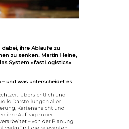
abei, ihre Abläufe zu
nen zu senken. Martin Heine,
 das System «fastLogistics»
n – und was unterscheidet es
Echtzeit, übersichtlich und
uelle Darstellungen aller
erung, Kartenansicht und
en ihre Aufträge über
verarbeitet – von der Planung
t verknüpft die relevanten