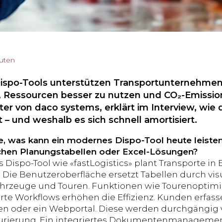
nuten
spo-Tools unterstützen Transportunternehmen d
, Ressourcen besser zu nutzen und CO₂-Emissio
ter von daco systems, erklärt im Interview, wie
t – und weshalb es sich schnell amortisiert.
e, was kann ein modernes Dispo-Tool heute leiste
chen Planungstabellen oder Excel-Lösungen?
s Dispo-Tool wie «fastLogistics» plant Transporte in 
. Die Benutzeroberfläche ersetzt Tabellen durch vis
ahrzeuge und Touren. Funktionen wie Tourenoptimi
rte Workflows erhöhen die Effizienz. Kunden erfass
len oder ein Webportal. Diese werden durchgängig 
turierung. Ein integriertes Dokumentenmanagemen