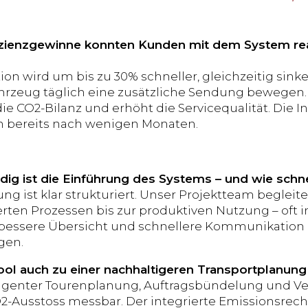
zienzgewinne konnten Kunden mit dem System reali
ion wird um bis zu 30% schneller, gleichzeitig sink
hrzeug täglich eine zusätzliche Sendung bewegen. 
ie CO2-Bilanz und erhöht die Servicequalität. Die In
en bereits nach wenigen Monaten.
ig ist die Einführung des Systems – und wie schnel
ung ist klar strukturiert. Unser Projektteam begle
erten Prozessen bis zur produktiven Nutzung – oft
 bessere Übersicht und schnellere Kommunikation 
gen.
ool auch zu einer nachhaltigeren Transportplanung
elligenter Tourenplanung, Auftragsbündelung und 
O2-Ausstoss messbar. Der integrierte Emissionsrec