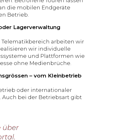
eren. Betroffene Touren lassen
an die mobilen Endgeräte
en Betrieb.
 oder Lagerverwaltung
m Telematikbereich arbeiten wir
lisieren wir individuelle
ngssysteme und Plattformen wie
zesse ohne Medienbrüche.
ensgrössen – vom Kleinbetrieb
trieb oder internationaler
. Auch bei der Betriebsart gibt
e über
rtal.