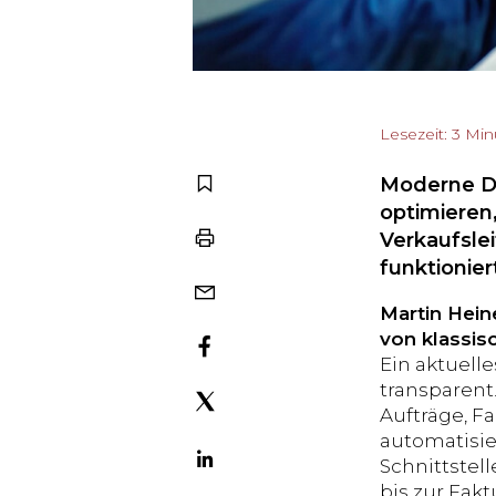
Lesezeit: 3 Mi
Moderne Di
optimieren
Verkaufslei
funktionier
Martin Hein
von klassis
Ein aktuelle
transparent
Aufträge, F
automatisie
Schnittstel
bis zur Fak