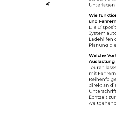
Unterlagen 
Wie funktio
und Fahrer
Die Disposi
System auto
Ladehilfen 
Planung blei
Welche Vort
Auslastung
Touren lass
mit Fahrern
Reihenfolge
direkt an d
Unterschrif
Echtzeit zu
weitgehend