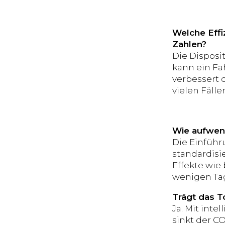
Welche Effi
Zahlen?
Die Disposit
kann ein Fa
verbessert d
vielen Fäll
Wie aufwend
Die Einführ
standardisi
Effekte wie
wenigen Ta
Trägt das T
Ja. Mit int
sinkt der C