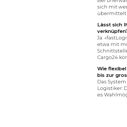
Bei unerwar
sich mit we
übermittelt
Lässt sich 
verknüpfen
Ja. «fastLog
etwa mit mo
Schnittstel
Cargo24 kö
Wie flexibe
bis zur gro
Das System 
Logistiker: 
es Wahlmögl