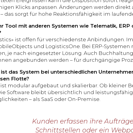
teten Ereignissen kann die Disposition sofort reagi
nigen Klicks anpassen. Änderungen werden direkt 
 – das sorgt für hohe Reaktionsfähigkeit im laufend
Ihr Tool mit anderen Systemen wie Telematik, ERP
?
istics» ist offen für verschiedenste Anbindungen. I
bileObjects und LogisticsOne. Bei ERP-Systemen rea
len, je nach eingesetzter Lösung. Auch Buchhaltu
nnen angebunden werden – für durchgängige Pro
l ist das System bei unterschiedlichen Unternehm
ssen Flotte?
ist modular aufgebaut und skalierbar. Ob kleiner Be
Die Software bleibt übersichtlich und leistungsfähig
ichkeiten – als SaaS oder On-Premise.
Kunden erfassen ihre Aufträg
Schnittstellen oder ein Webpo