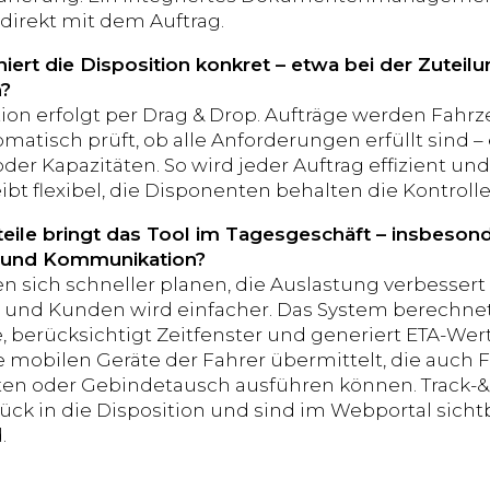
direkt mit dem Auftrag.
niert die Disposition konkret – etwa bei der Zutei
n?
tion erfolgt per Drag & Drop. Aufträge werden Fah
matisch prüft, ob alle Anforderungen erfüllt sind 
oder Kapazitäten. So wird jeder Auftrag effizient u
bt flexibel, die Disponenten behalten die Kontrolle
eile bringt das Tool im Tagesgeschäft – insbeson
 und Kommunikation?
en sich schneller planen, die Auslastung verbesser
 und Kunden wird einfacher. Das System berechne
, berücksichtigt Zeitfenster und generiert ETA-We
ie mobilen Geräte der Fahrer übermittelt, die auch
ten oder Gebindetausch ausführen können. Track-&-
rück in die Disposition und sind im Webportal sicht
.