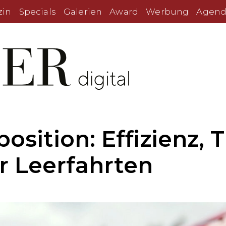
zin
Specials
Galerien
Award
Werbung
Agend
position: Effizienz,
r Leerfahrten