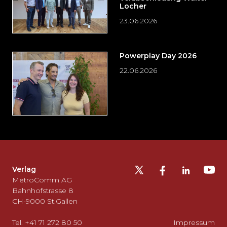
Locher
23.06.2026
Powerplay Day 2026
22.06.2026
Möchten
Sie
die
Fusszeile
auslassen
Verlag
und
MetroComm AG
zurück
Bahnhofstrasse 8
CH-9000 St.Gallen
zum
Seitenanfang
Tel. +41 71 272 80 50
Impressum
gehen?