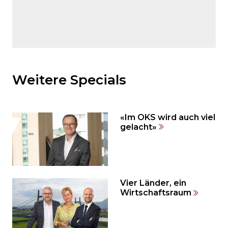
Möchten
Sie
den
Weitere Specials
den
weiteren
Inhalt
«Im OKS wird auch viel
auslassen
gelacht»
und
direkt
zum
Seitenende
springen?
Vier Länder, ein
Wirtschaftsraum