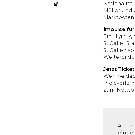
Nationalrät
Müller und 
Marktpotenz
Impulse für
Ein Highlig
St.Galler S
St.Gallen sp
Weiterbildu
Jetzt Ticket
Wer live dab
Preisverle
zum Network
Alle I
einger