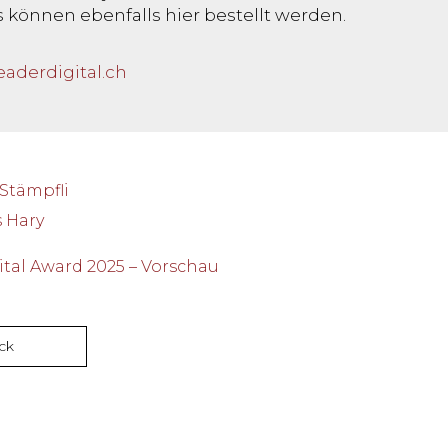
s können ebenfalls hier bestellt werden.
aderdigital.ch
 Stämpfli
 Hary
tal Award 2025 – Vorschau
ck