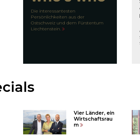
Die interessantesten
Persönlichkeiten aus der
Ostschweiz und dem Fürstentum
Liechtenstein.
cials
Vier Länder, ein
Wirtschaftsrau
m