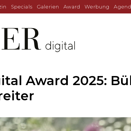
zin
Specials
Galerien
Award
Werbung
Agend
tal Award 2025: Büh
reiter