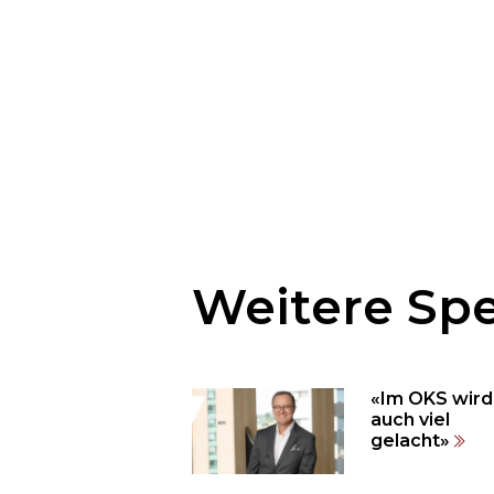
Möchten
Sie
den
Weitere Spe
den
weiteren
Inhalt
auslassen
«Im OKS wird
und
auch viel
direkt
gelacht»
zum
Seitenende