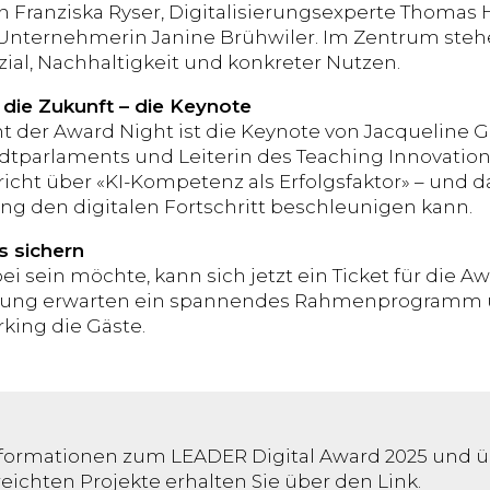
in Franziska Ryser, Digitalisierungsexperte Thomas 
Unternehmerin Janine Brühwiler. Im Zentrum stehe
ial, Nachhaltigkeit und konkreter Nutzen.
 die Zukunft – die Keynote
ht der Award Night ist die Keynote von Jacqueline G
tadtparlaments und Leiterin des Teaching Innovation
richt über «KI-Kompetenz als Erfolgsfaktor» – und d
ng den digitalen Fortschritt beschleunigen kann.
s sichern
ei sein möchte, kann sich jetzt ein Ticket für die 
ihung erwarten ein spannendes Rahmenprogramm 
ing die Gäste.
nformationen zum LEADER Digital Award 2025 und ü
eichten Projekte erhalten Sie über den Link.