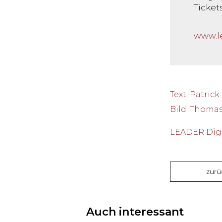
Ticket
www.le
Text
:
Patrick
Bild
:
Thomas
LEADER Digi
zurü
Auch interessant