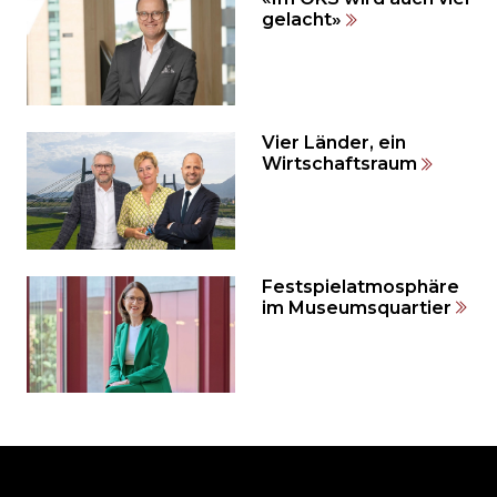
auslassen
gelacht»
und
direkt
zum
Seitenende
springen?
Vier Länder, ein
Wirtschaftsraum
Festspielatmosphäre
im Museumsquartier
Möchten
Sie
den
den