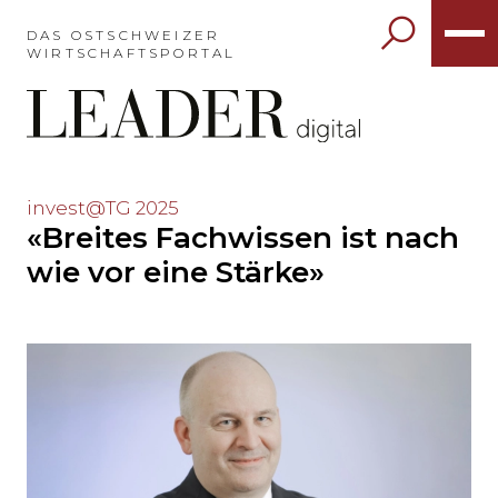
Möchten
Sie
DAS OSTSCHWEIZER
WIRTSCHAFTSPORTAL
das
Hauptmenü
auslassen
und
direkt
zum
Möchten
invest@TG 2025
Inhalt
«Breites Fachwissen ist nach
Sie
springen?
den
wie vor eine Stärke»
Hauptinhalt
auslassen
und
direkt
zum
Seitenende
springen?