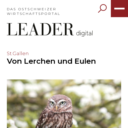
Möchten
Sie
DAS OSTSCHWEIZER
WIRTSCHAFTSPORTAL
das
Hauptmenü
auslassen
und
direkt
zum
Möchten
St.Gallen
Inhalt
Von Lerchen und Eulen
Sie
springen?
den
Hauptinhalt
auslassen
und
direkt
zum
Seitenende
springen?