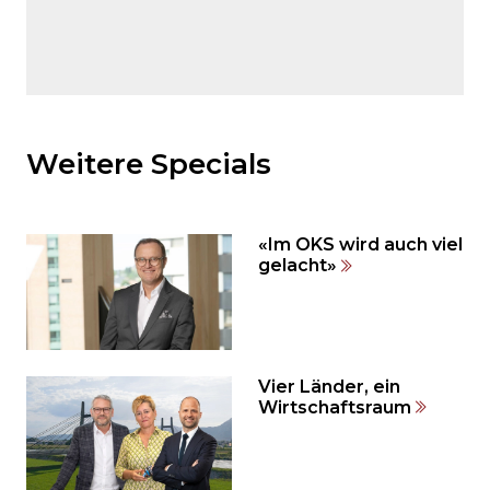
Möchten
Sie
den
Weitere Specials
den
weiteren
Inhalt
«Im OKS wird auch viel
auslassen
gelacht»
und
direkt
zum
Seitenende
springen?
Vier Länder, ein
Wirtschaftsraum