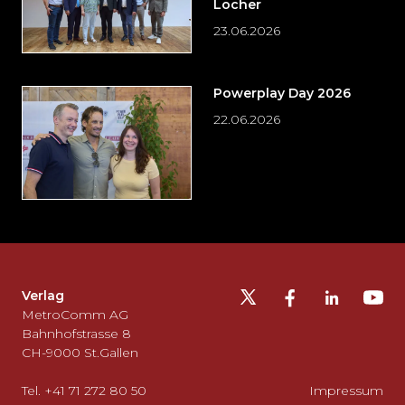
Locher
23.06.2026
Powerplay Day 2026
22.06.2026
Möchten
Sie
die
Fusszeile
auslassen
Verlag
und
MetroComm AG
zurück
Bahnhofstrasse 8
CH-9000 St.Gallen
zum
Seitenanfang
Tel. +41 71 272 80 50
Impressum
gehen?