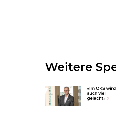
Möchten
Sie
den
Weitere Spe
den
weiteren
Inhalt
auslassen
«Im OKS wird
und
auch viel
direkt
gelacht»
zum
Seitenende
springen?