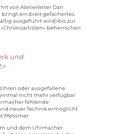
rt von Atelierleiter Dan
ringt ein breit gefächertes
tig ausgeführt wird) bis zur
 «Chronoartisten» beherrschen
erk und
.»
e Uhren oder ausgefallene
l einmal nicht mehr verfügbar
 Uhrmacher fehlende
nd neuer Technik ermöglicht
gt Messmer.
ikum und dem Uhrmacher.