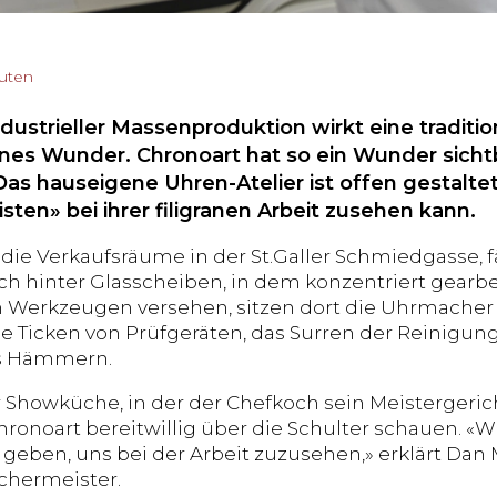
nuten
ndustrieller Massenproduktion wirkt eine tradit
eines Wunder. Chronoart hat so ein Wunder sicht
 Das hauseigene Uhren-Atelier ist offen gestalt
sten» bei ihrer filigranen Arbeit zusehen kann.
die Verkaufsräume in der St.Galler Schmiedgasse, fä
ch hinter Glasscheiben, in dem konzentriert gearbe
n Werkzeugen versehen, sitzen dort die Uhrmacher
ise Ticken von Prüfgeräten, das Surren der Reinigu
es Hämmern.
r Showküche, in der der Chefkoch sein Meistergericht
Chronoart bereitwillig über die Schulter schauen. «
 geben, uns bei der Arbeit zuzusehen,» erklärt Dan 
hermeister.