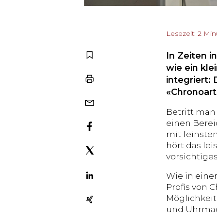
Lesezeit: 2 Mi
In Zeiten i
wie ein kl
integriert:
«Chronoarti
Betritt man 
einen Berei
mit feinste
hört das le
vorsichtig
Wie in eine
Profis von 
Möglichkeit
und Uhrmac