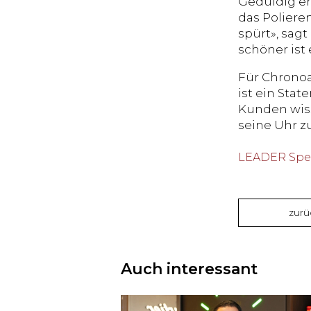
Geduldig er
das Poliere
spürt», sag
schöner ist 
Für Chronoa
ist ein Sta
Kunden wiss
seine Uhr zu
LEADER Spec
zurü
Auch interessant