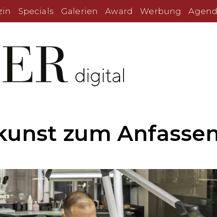
zin
Specials
Galerien
Award
Werbung
Agend
unst zum Anfasse