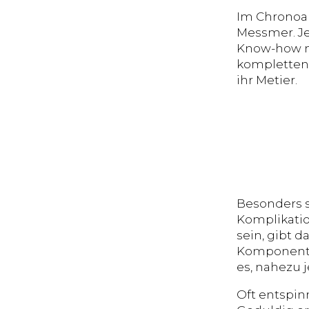
Im Chronoar
Messmer. Je
Know-how mi
kompletten 
ihr Metier.
Besonders s
Komplikatio
sein, gibt 
Komponente
es, nahezu 
Oft entspi