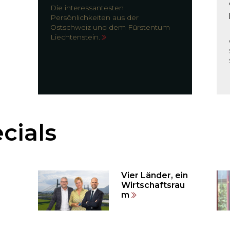
Die interessantesten
Persönlichkeiten aus der
Ostschweiz und dem Fürstentum
Liechtenstein.
cials
Vier Länder, ein
Wirtschaftsrau
m