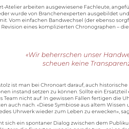
t-Atelier arbeiten ausgewiesene Fachleute, angefüh
der wurde von Branchenexperten ausgebildet und b
t. Vom einfachen Bandwechsel (der ebenso sorgfäl
Revision eines komplizierten Chronographen – die
«Wir beherrschen unser Handw
scheuen keine Transparenz
tolz ist man bei Chronoart darauf, auch historisch
nen instand setzen zu können. Sollte ein Ersatztei
das Team nicht auf: In gewissen Fällen fertigen die
n auch nach. «Diese Symbiose aus altem Wissen u
jedes Uhrwerk wieder zum Leben zu erwecken», sa
nnt sich ein spontaner Dialog zwischen dem Publ