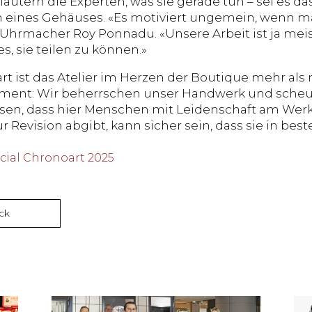
läutern die Experten, was sie gerade tun – sei es da
n eines Gehäuses. «Es motiviert ungemein, wenn m
t Uhrmacher Roy Ponnadu. «Unsere Arbeit ist ja me
es, sie teilen zu können.»
rt ist das Atelier im Herzen der Boutique mehr als 
tement: Wir beherrschen unser Handwerk und scheu
en, dass hier Menschen mit Leidenschaft am Werk
r Revision abgibt, kann sicher sein, dass sie in bes
ial Chronoart 2025
ck