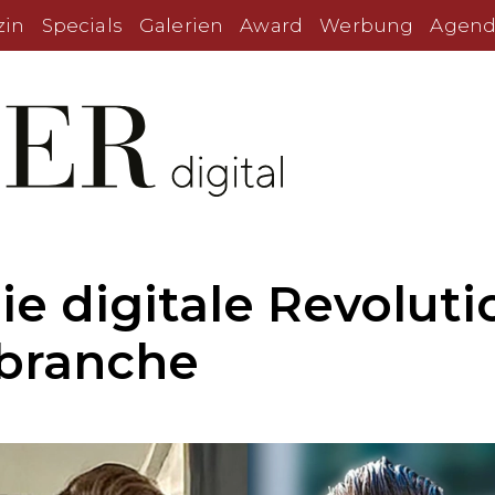
zin
Specials
Galerien
Award
Werbung
Agend
ie digitale Revoluti
branche