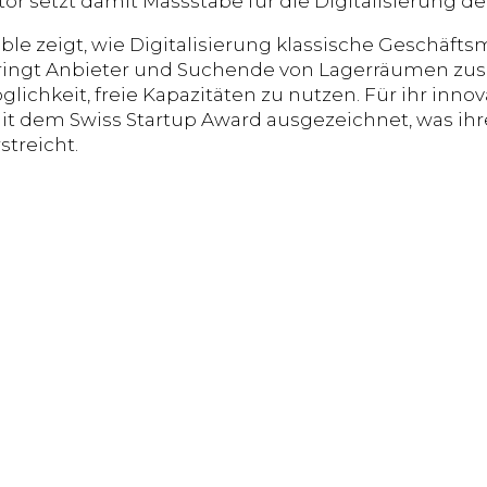
tor setzt damit Massstäbe für die Digitalisierung
ble zeigt, wie Digitalisierung klassische Geschäfts
bringt Anbieter und Suchende von Lagerräumen zu
glichkeit, freie Kapazitäten zu nutzen. Für ihr inn
it dem Swiss Startup Award ausgezeichnet, was ih
streicht.