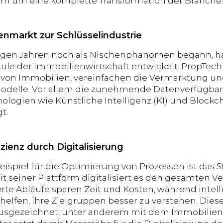
ern um eine komplette Transformation der Branche.
nmarkt zur Schlüsselindustrie
igen Jahren noch als Nischenphänomen begann, hat
äule der Immobilienwirtschaft entwickelt. PropTec
von Immobilien, vereinfachen die Vermarktung und
delle. Vor allem die zunehmende Datenverfügbar
ologien wie Künstliche Intelligenz (KI) und Block
t.
zienz durch Digitalisierung
eispiel für die Optimierung von Prozessen ist das
it seiner Plattform digitalisiert es den gesamten 
rte Abläufe sparen Zeit und Kosten, während intel
helfen, ihre Zielgruppen besser zu verstehen. Die
usgezeichnet, unter anderem mit dem Immobilien