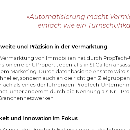
«Automatisierung macht Vermi
einfach wie ein Turnschuhka
weite und Präzision in der Vermarktung
e Vermarktung von Immobilien hat durch PropTech
on erreicht. Properti, ebenfalls in St.Gallen ansäss
m Marketing. Durch datenbasierte Ansätze wird si
chneller, sondern auch an die richtigen Zielgruppe
fach als eines der führenden PropTech-Unterneh
et, unter anderem durch die Nennung als Nr. 1 Pro
Branchennetzwerken.
keit und Innovation im Fokus
r Aspekt der PropTech-Entwicklung ist die Integrati