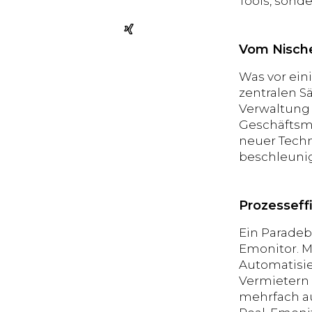
Tools, sond
Vom Nische
Was vor ein
zentralen S
Verwaltung 
Geschäftsmo
neuer Techn
beschleunig
Prozesseffi
Ein Paradeb
Emonitor. M
Automatisie
Vermietern 
mehrfach a