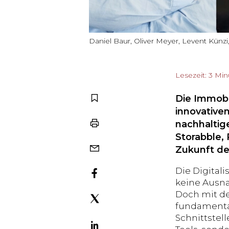
Daniel Baur, Oliver Meyer, Levent Künzi,
Lesezeit: 3 Mi
Die Immobi
innovativen
nachhaltig
Storabble,
Zukunft de
Die Digital
keine Ausna
Doch mit d
fundamental
Schnittstel