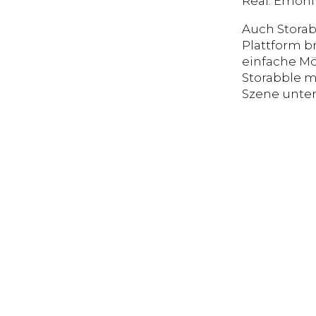
Real. Emoni
Auch Storab
Plattform 
einfache Mö
Storabble m
Szene unter