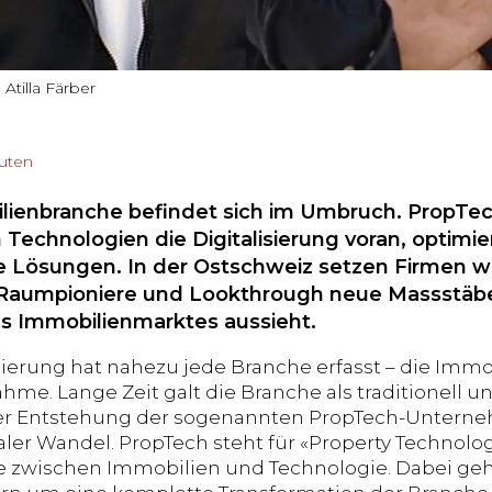
 Atilla Färber
nuten
lienbranche befindet sich im Umbruch. PropTe
 Technologien die Digitalisierung voran, optimi
e Lösungen. In der Ostschweiz setzen Firmen wi
 Raumpioniere und Lookthrough neue Massstäbe
s Immobilienmarktes aussieht.
isierung hat nahezu jede Branche erfasst – die Immo
hme. Lange Zeit galt die Branche als traditionell u
er Entstehung der sogenannten PropTech-Untern
er Wandel. PropTech steht für «Property Technolog
le zwischen Immobilien und Technologie. Dabei geht