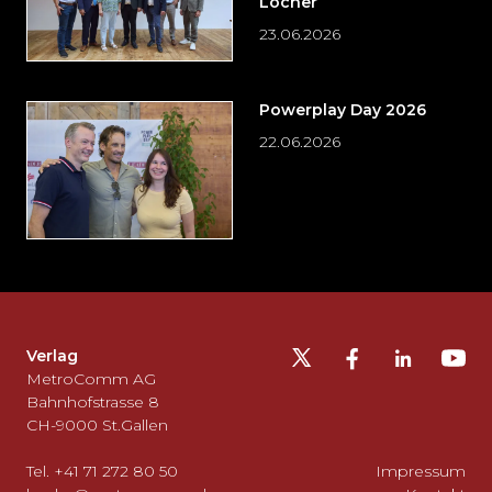
Locher
23.06.2026
Powerplay Day 2026
22.06.2026
Möchten
Sie
die
Fusszeile
auslassen
Verlag
und
MetroComm AG
zurück
Bahnhofstrasse 8
CH-9000 St.Gallen
zum
Seitenanfang
Tel. +41 71 272 80 50
Impressum
gehen?