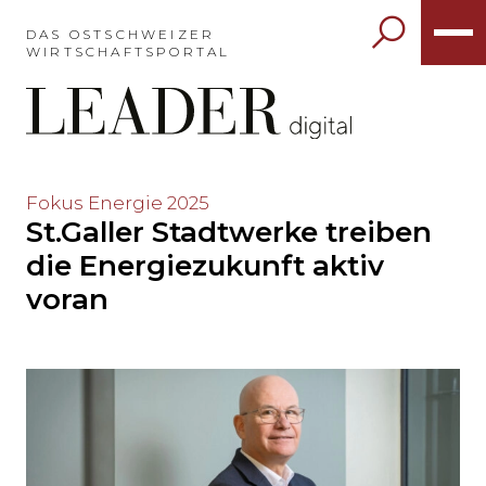
Möchten
Sie
DAS OSTSCHWEIZER
WIRTSCHAFTSPORTAL
das
Hauptmenü
auslassen
und
direkt
zum
Möchten
Fokus Energie 2025
Inhalt
St.Galler Stadtwerke treiben
Sie
springen?
den
die Energiezukunft aktiv
Hauptinhalt
voran
auslassen
und
direkt
zum
Seitenende
springen?