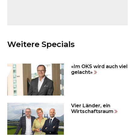
Möchten
Sie
den
Weitere Specials
den
weiteren
Inhalt
«Im OKS wird auch viel
auslassen
gelacht»
und
direkt
zum
Seitenende
springen?
Vier Länder, ein
Wirtschaftsraum