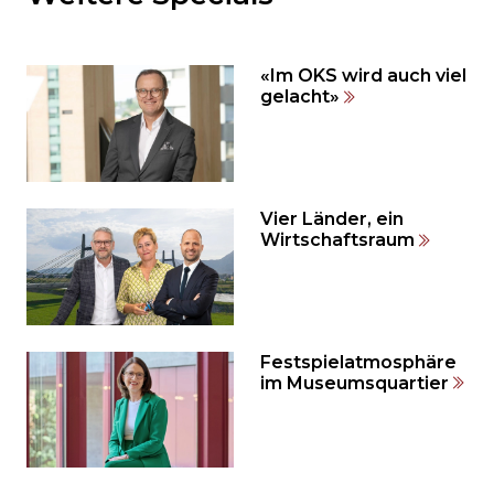
den
weiteren
Inhalt
«Im OKS wird auch viel
auslassen
gelacht»
und
direkt
zum
Seitenende
springen?
Vier Länder, ein
Wirtschaftsraum
Festspielatmosphäre
im Museumsquartier
Möchten