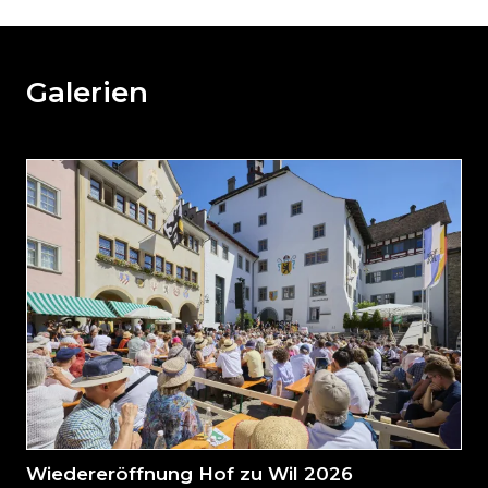
Sie
den
den
weiteren
Galerien
Inhalt
auslassen
und
direkt
zum
Seitenende
springen?
Wiedereröffnung Hof zu Wil 2026