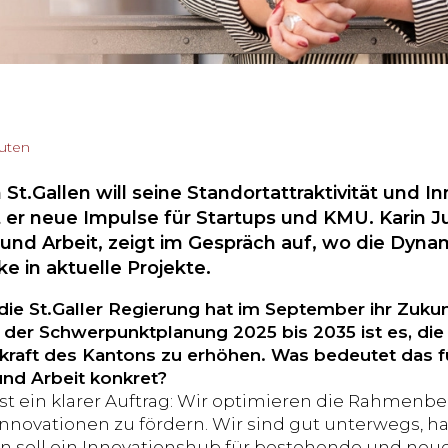
nuten
St.Gallen will seine Standortattraktivität und I
 er neue Impulse für Startups und KMU. Karin Ju
und Arbeit, zeigt im Gespräch auf, wo die Dynam
cke in aktuelle Projekte.
 die St.Galler Regierung hat im September ihr Zukun
n der Schwerpunktplanung 2025 bis 2035 ist es, die 
kraft des Kantons zu erhöhen. Was bedeutet das für
und Arbeit konkret?
 ist ein klarer Auftrag: Wir optimieren die Rahm
Innovationen zu fördern. Wir sind gut unterwegs, ha
len soll ein Innovationshub für bestehende und neu