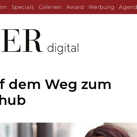
zin
Specials
Galerien
Award
Werbung
Agend
auf dem Weg zum
shub