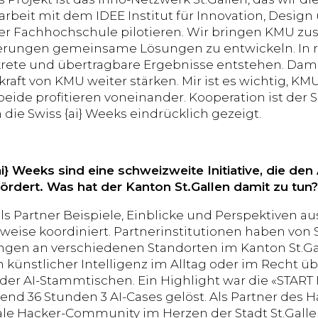
eit mit dem IDEE Institut für Innovation, Design
r Fachhochschule pilotieren. Wir bringen KMU z
erungen gemeinsame Lösungen zu entwickeln. In r
rete und übertragbare Ergebnisse entstehen. Damit
kraft von KMU weiter stärken. Mir ist es wichtig, K
beide profitieren voneinander. Kooperation ist der 
 die Swiss {ai} Weeks eindrücklich gezeigt.
ai} Weeks sind eine schweizweite Initiative, die d
 fördert. Was hat der Kanton St.Gallen damit zu tun?
ls Partner Beispiele, Einblicke und Perspektiven au
eise koordiniert. Partnerinstitutionen haben von
ngen an verschiedenen Standorten im Kanton St.G
n künstlicher Intelligenz im Alltag oder im Recht ü
der AI-Stammtischen. Ein Highlight war die «START H
nd 36 Stunden 3 AI-Cases gelöst. Als Partner des H
ale Hacker-Community im Herzen der Stadt St.Gall