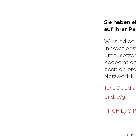
Sie haben e
auf Ihrer P
Wir sind be
Innovations
umzusetzen.
Kooperation
positionier
Netzwerk Me
Text
:
Claudia
Bild
:
zVg
PITCH by SI
zurü