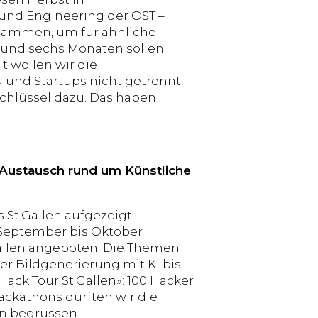
 und Engineering der OST –
usammen, um für ähnliche
und sechs Monaten sollen
 wollen wir die
MU und Startups nicht getrennt
Schlüssel dazu. Das haben
en Austausch rund um Künstliche
s St.Gallen aufgezeigt
 September bis Oktober
allen angeboten. Die Themen
ber Bildgenerierung mit KI bis
ack Tour St.Gallen»: 100 Hacker
ackathons durften wir die
en begrüssen.