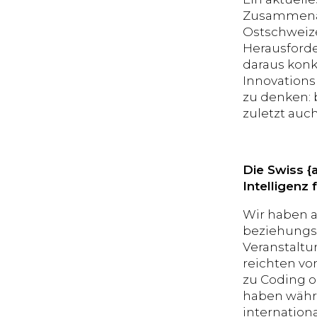
Zusammenarb
Ostschweize
Herausford
daraus konk
Innovations
zu denken: 
zuletzt auch
Die Swiss {
Intelligenz
Wir haben a
beziehungsw
Veranstaltu
reichten vo
zu Coding o
haben währe
internation