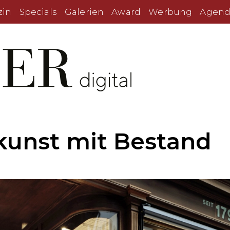
zin
Specials
Galerien
Award
Werbung
Agend
unst mit Bestand