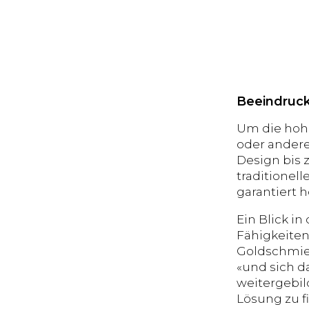
Beeindruck
Um die hohe
oder andere
Design bis 
traditionell
garantiert h
Ein Blick in
Fähigkeiten
Goldschmied
«und sich d
weitergebil
Lösung zu f