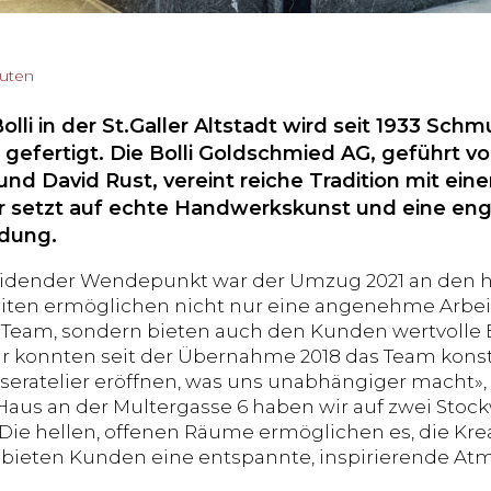
nuten
lli in der St.Galler Altstadt wird seit 1933 Schm
 gefertigt. Die Bolli Goldschmied AG, geführt v
und David Rust, vereint reiche Tradition mit e
 setzt auf echte Handwerkskunst und eine eng
dung.
eidender Wendepunkt war der Umzug 2021 an den h
iten ermöglichen nicht nur eine angenehme Arbei
eam, sondern bieten auch den Kunden wertvolle E
ir konnten seit der Übernahme 2018 das Team kons
seratelier eröffnen, was uns unabhängiger macht», f
Haus an der Multergasse 6 haben wir auf zwei Stock
Die hellen, offenen Räume ermöglichen es, die Kreat
bieten Kunden eine entspannte, inspirierende At