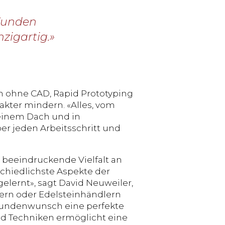
 Kunden
nzigartig.»
 ohne CAD, Rapid Prototyping
akter mindern. «Alles, vom
 einem Dach und in
ber jeden Arbeitsschritt und
e beeindruckende Vielfalt an
schiedlichste Aspekte der
lernt», sagt David Neuweiler,
ern oder Edelsteinhändlern
 Kundenwunsch eine perfekte
nd Techniken ermöglicht eine