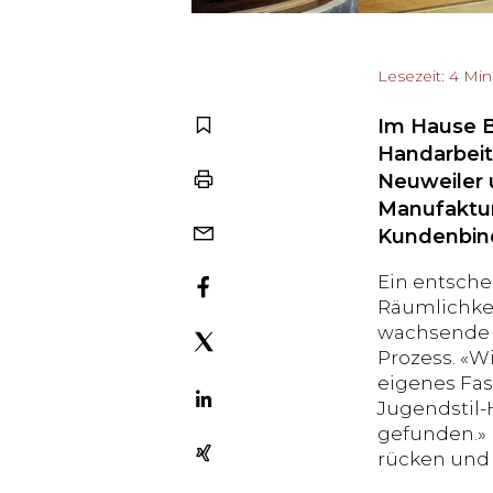
Lesezeit: 4 Mi
Im Hause Bo
Handarbeit
Neuweiler 
Manufaktur
Kundenbin
Ein entsch
Räumlichke
wachsende T
Prozess. «W
eigenes Fas
Jugendstil-
gefunden.» 
rücken und 