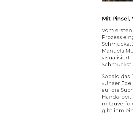
Mit Pinsel
Vom ersten 
Prozess ei
Schmuckstüc
Manuela Mül
visualisier
Schmuckstüc
Sobald das 
«Unser Edel
auf die Such
Handarbeit 
mitzuverfol
gibt ihm ei