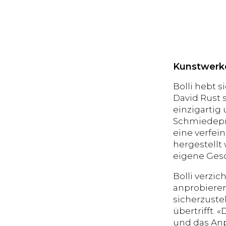
Kunstwerke
Bolli hebt s
David Rust s
einzigartig
Schmiedepro
eine verfei
hergestellt
eigene Gesc
Bolli verzi
anprobieren
sicherzuste
übertrifft.
und das Anp