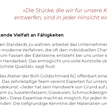
«Die Stücke, die wir für unsere
entwerfen, sind in jeder Hinsicht ei
ende Vielfalt an Fähigkeiten
n Standards zu wahren, arbeitet das Unternehmen
 moderne Verfahren, die oft den individuellen Char
zum Fassen der Edelsteine, entsteht bei uns unter
er Handarbeit. Das ermöglicht uns volle Kontrolle ü
öchste Qualität», sagt Rust.
 das Atelier der Bolli Goldschmied AG offenbart ein
. Das zehnköpfige Team vereint Experten für unter
ekunst. «Jeder hat sein Handwerk von Grund auf ge
ann zu Juwelenfassern, Graveuren, Schmuckdesign
det.» Diese Expertise macht es möglich, für jeden
inden. Die tiefgründige Kenntnis der Materialien u