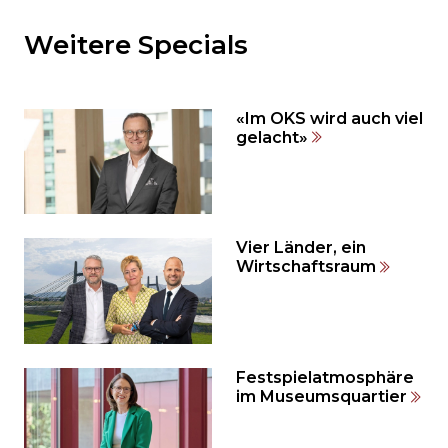
Sie
den
Weitere Specials
den
weiteren
Inhalt
«Im OKS wird auch viel
auslassen
gelacht»
und
direkt
zum
Seitenende
springen?
Vier Länder, ein
Wirtschaftsraum
Festspielatmosphäre
im Museumsquartier