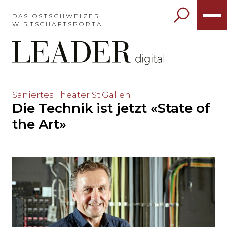
Möchten
Sie
DAS OSTSCHWEIZER
WIRTSCHAFTSPORTAL
das
Hauptmenü
auslassen
und
direkt
zum
Möchten
Saniertes Theater St.Gallen
Inhalt
Die Technik ist jetzt «State of
Sie
springen?
den
the Art»
Hauptinhalt
auslassen
und
direkt
zum
Seitenende
springen?