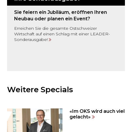
Sie feiern ein Jubiläum, eröffnen Ihren
Neubau oder planen ein Event?
Erreichen Sie die gesamte Ostschweizer
Wirtschaft auf einen Schlag mit einer LEADER-
Sonderausgabe!
Möchten
Sie
den
Weitere Specials
den
weiteren
Inhalt
«Im OKS wird auch viel
auslassen
gelacht»
und
direkt