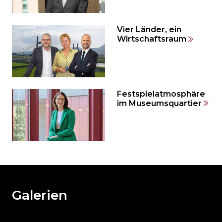
zum
Seitenende
springen?
Vier Länder, ein
Wirtschaftsraum
Festspielatmosphäre
im Museumsquartier
Möchten
Sie
den
den
weiteren
Galerien
Inhalt
auslassen