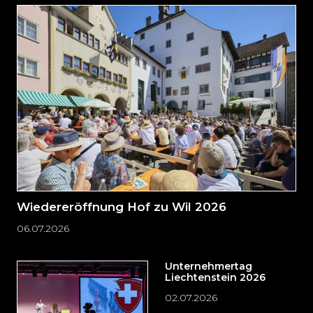
und
direkt
zum
Seitenende
springen?
Wiedereröffnung Hof zu Wil 2026
06.07.2026
Unternehmertag
Liechtenstein 2026
02.07.2026