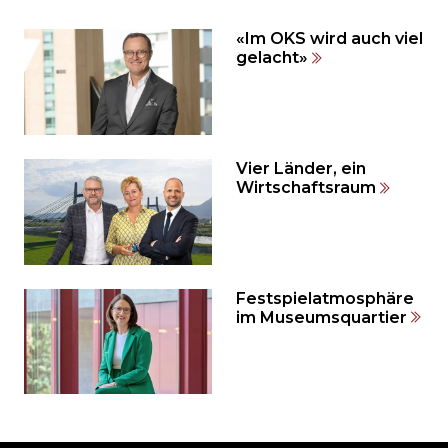
weiteren
Inhalt
«Im OKS wird auch viel
auslassen
gelacht»
und
direkt
zum
Seitenende
springen?
Vier Länder, ein
Wirtschaftsraum
Festspielatmosphäre
im Museumsquartier
Möchten
Sie