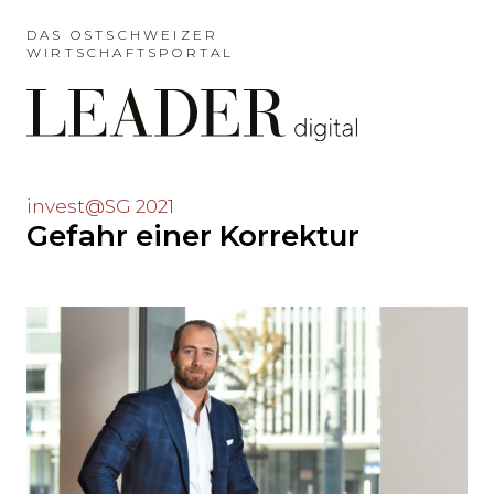
Möchten
Sie
DAS OSTSCHWEIZER
WIRTSCHAFTSPORTAL
das
Hauptmenü
auslassen
und
direkt
zum
Möchten
invest@SG 2021
Inhalt
Gefahr einer Korrektur
Sie
springen?
den
Hauptinhalt
auslassen
und
direkt
zum
Seitenende
springen?