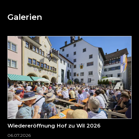
den
den
weiteren
Galerien
Inhalt
auslassen
und
direkt
zum
Seitenende
springen?
Wiedereröffnung Hof zu Wil 2026
06.07.2026