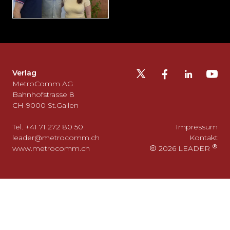
Möchten
Sie
die
Fusszeile
auslassen
Verlag
und
MetroComm AG
zurück
Bahnhofstrasse 8
CH-9000 St.Gallen
zum
Seitenanfang
Tel. +41 71 272 80 50
Impressum
gehen?
leader@metrocomm.ch
Kontakt
www.metrocomm.ch
2026 LEADER