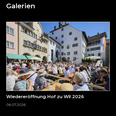
weiteren
Galerien
Inhalt
auslassen
und
direkt
zum
Seitenende
springen?
Wiedereröffnung Hof zu Wil 2026
06.07.2026