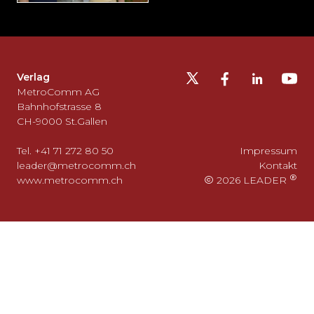
Möchten
Sie
die
Fusszeile
auslassen
Verlag
und
MetroComm AG
zurück
Bahnhofstrasse 8
CH-9000 St.Gallen
zum
Seitenanfang
Tel. +41 71 272 80 50
Impressum
gehen?
leader@metrocomm.ch
Kontakt
www.metrocomm.ch
2026 LEADER