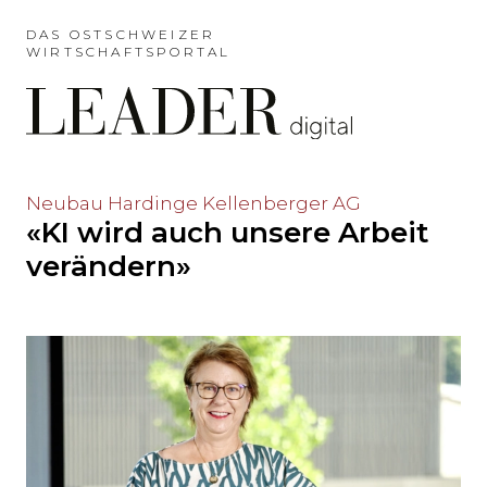
Möchten
Sie
DAS OSTSCHWEIZER
WIRTSCHAFTSPORTAL
das
Hauptmenü
auslassen
und
direkt
zum
Möchten
Neubau Hardinge Kellenberger AG
Inhalt
«KI wird auch unsere Arbeit
Sie
springen?
den
verändern»
Hauptinhalt
auslassen
und
direkt
zum
Seitenende
springen?