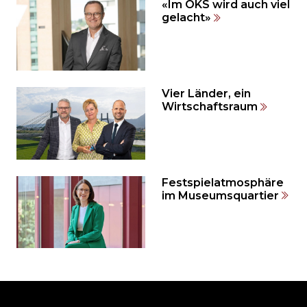
«Im OKS wird auch viel
auslassen
gelacht»
und
direkt
zum
Seitenende
springen?
Vier Länder, ein
Wirtschaftsraum
Festspielatmosphäre
im Museumsquartier
Möchten
Sie
den
den