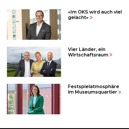
weiteren
Inhalt
«Im OKS wird auch viel
auslassen
gelacht»
und
direkt
zum
Seitenende
springen?
Vier Länder, ein
Wirtschaftsraum
Festspielatmosphäre
im Museumsquartier
Möchten
Sie