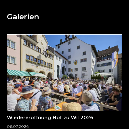
den
den
weiteren
Galerien
Inhalt
auslassen
und
direkt
zum
Seitenende
springen?
Wiedereröffnung Hof zu Wil 2026
06.07.2026