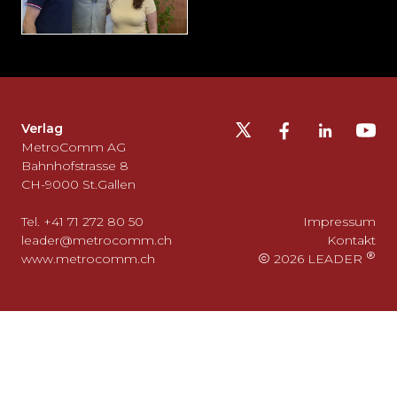
Möchten
Sie
die
Fusszeile
auslassen
Verlag
und
MetroComm AG
zurück
Bahnhofstrasse 8
CH-9000 St.Gallen
zum
Seitenanfang
Tel. +41 71 272 80 50
Impressum
gehen?
leader@metrocomm.ch
Kontakt
www.metrocomm.ch
2026 LEADER