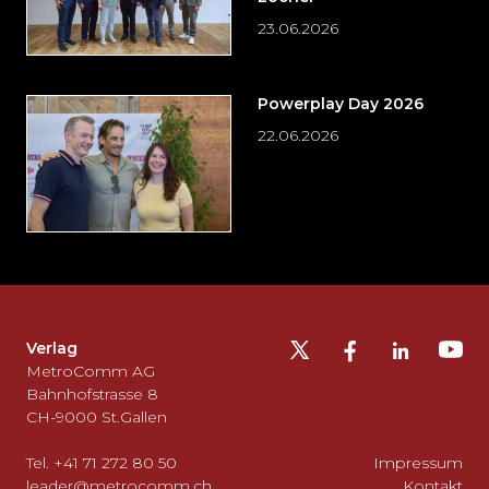
23.06.2026
Powerplay Day 2026
22.06.2026
Möchten
Sie
die
Fusszeile
auslassen
Verlag
und
MetroComm AG
zurück
Bahnhofstrasse 8
CH-9000 St.Gallen
zum
Seitenanfang
Tel. +41 71 272 80 50
Impressum
gehen?
leader@metrocomm.ch
Kontakt