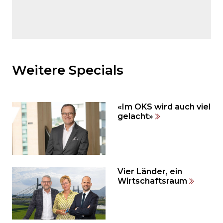
Möchten
Sie
den
Weitere Specials
den
weiteren
Inhalt
«Im OKS wird auch viel
auslassen
gelacht»
und
direkt
zum
Seitenende
springen?
Vier Länder, ein
Wirtschaftsraum