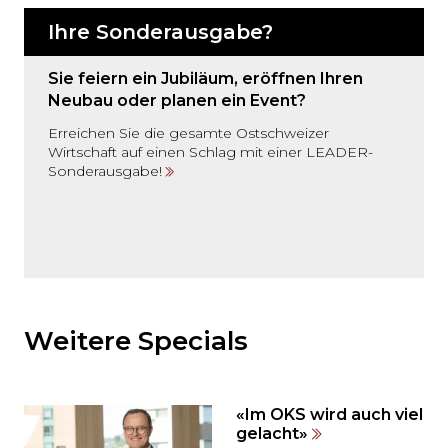
Ihre Sonderausgabe?
Sie feiern ein Jubiläum, eröffnen Ihren
Neubau oder planen ein Event?
Erreichen Sie die gesamte Ostschweizer
Wirtschaft auf einen Schlag mit einer LEADER-
Sonderausgabe!
Möchten
Sie
den
Weitere Specials
den
weiteren
Inhalt
«Im OKS wird auch viel
auslassen
gelacht»