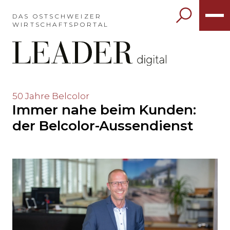
Möchten
Sie
DAS OSTSCHWEIZER
WIRTSCHAFTSPORTAL
das
Hauptmenü
auslassen
und
direkt
zum
Möchten
50 Jahre Belcolor
Inhalt
Immer nahe beim Kunden:
Sie
springen?
den
der Belcolor-Aussendienst
Hauptinhalt
auslassen
und
direkt
zum
Seitenende
springen?