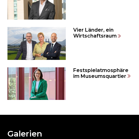
und
direkt
zum
Seitenende
springen?
Vier Länder, ein
Wirtschaftsraum
Festspielatmosphäre
im Museumsquartier
Möchten
Sie
den
den
weiteren
Galerien
Inhalt