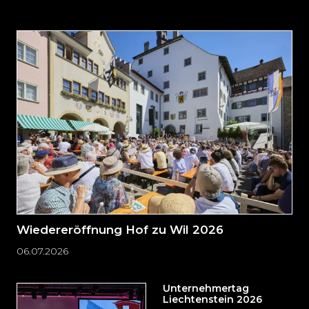
auslassen
und
direkt
zum
Seitenende
springen?
Wiedereröffnung Hof zu Wil 2026
06.07.2026
Unternehmertag
Liechtenstein 2026