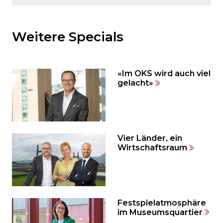
Möchten
Sie
den
Weitere Specials
den
weiteren
Inhalt
«Im OKS wird auch viel
auslassen
gelacht»
und
direkt
zum
Seitenende
springen?
Vier Länder, ein
Wirtschaftsraum
Festspielatmosphäre
im Museumsquartier