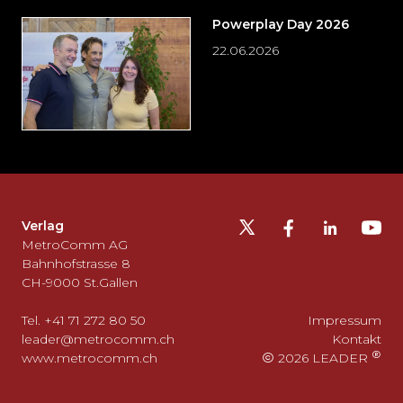
Powerplay Day 2026
22.06.2026
Möchten
Sie
die
Fusszeile
auslassen
Verlag
und
MetroComm AG
zurück
Bahnhofstrasse 8
CH-9000 St.Gallen
zum
Seitenanfang
Tel. +41 71 272 80 50
Impressum
gehen?
leader@metrocomm.ch
Kontakt
www.metrocomm.ch
2026 LEADER