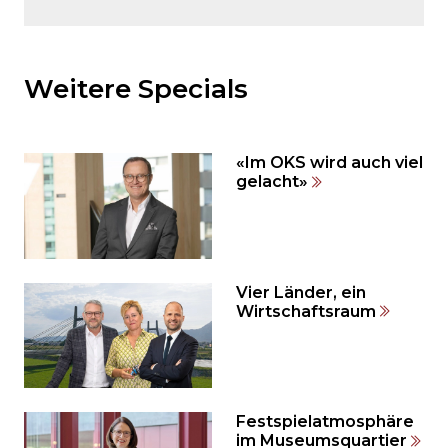
Möchten
Sie
den
Weitere Specials
den
weiteren
Inhalt
«Im OKS wird auch viel
auslassen
gelacht»
und
direkt
zum
Seitenende
springen?
Vier Länder, ein
Wirtschaftsraum
Festspielatmosphäre
im Museumsquartier