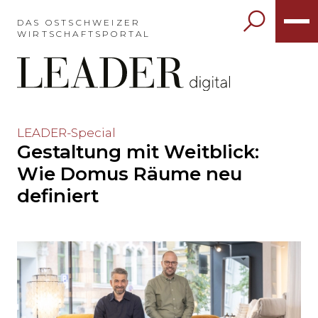
Möchten
Sie
DAS OSTSCHWEIZER
WIRTSCHAFTSPORTAL
das
Hauptmenü
auslassen
und
direkt
zum
Möchten
LEADER-Special
Inhalt
Gestaltung mit Weitblick:
Sie
springen?
den
Wie Domus Räume neu
Hauptinhalt
definiert
auslassen
und
direkt
zum
Seitenende
springen?