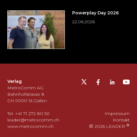
Powerplay Day 2026
22.06.2026
Möchten
Sie
die
Fusszeile
auslassen
Verlag
und
MetroComm AG
zurück
Bahnhofstrasse 8
CH-9000 St.Gallen
zum
Seitenanfang
Tel. +41 71 272 80 50
Impressum
gehen?
leader@metrocomm.ch
Kontakt
www.metrocomm.ch
2026 LEADER