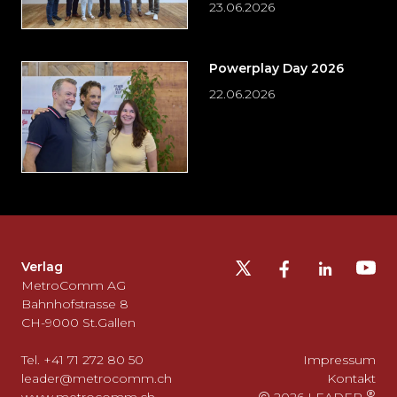
23.06.2026
Powerplay Day 2026
22.06.2026
Möchten
Sie
die
Fusszeile
auslassen
Verlag
und
MetroComm AG
zurück
Bahnhofstrasse 8
CH-9000 St.Gallen
zum
Seitenanfang
Tel. +41 71 272 80 50
Impressum
gehen?
leader@metrocomm.ch
Kontakt
www.metrocomm.ch
2026 LEADER