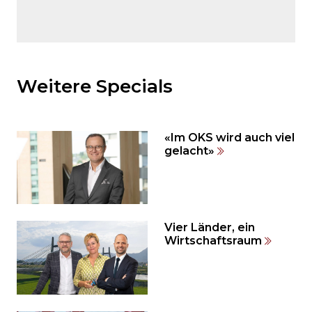
Möchten
Sie
den
Weitere Specials
den
weiteren
Inhalt
«Im OKS wird auch viel
auslassen
gelacht»
und
direkt
zum
Seitenende
springen?
Vier Länder, ein
Wirtschaftsraum