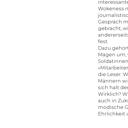
interessant
Wokeness n
journalisti
Gespräch mi
gebracht, w
andererseits
fest.
Dazu gehört
Magen um, w
Soldatinnen
«Mitarbeite
die Leser. 
Männern wie
sich halt d
Wirklich? W
auch in Zu
modische Gu
Ehrlichkei