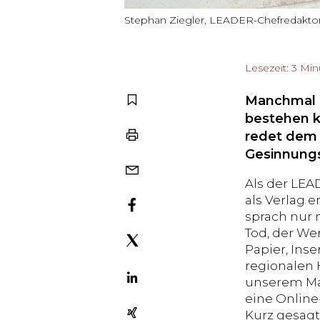
Stephan Ziegler, LEADER-Chefredaktor
Lesezeit: 3 Mi
Manchmal s
bestehen ka
redet dem S
Gesinnungs
Als der LEA
als Verlag 
sprach nur 
Tod, der We
Papier, Inse
regionalen H
unserem Mag
eine Online
Kurz gesagt: