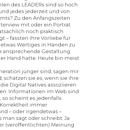
ahlen des LEADERs sind so hoch
und jedes jederzeit und von
mmts? Zu den Anfangszeiten
erview mit oder ein Porträt
tsächlich noch praktisch
 – fassten ihre Vorliebe für
 etwas Wertiges in Händen zu
ine ansprechende Gestaltung
er Hand hatte. Heute bin meist
eration jünger sind, sagen mir
 schätzen sie es, wenn sie ihre
e Digital Natives assoziieren
auen. Informationen im Web sind
so scheint es jedenfalls.
 Korrektheit immer
and – oder irgendetwas –
 man sagt oder schreibt. Ja
r (veröffentlichten) Meinung