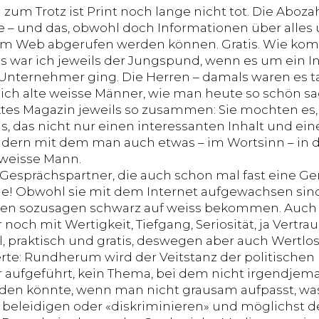
zum Trotz ist Print noch lange nicht tot. Die Aboz
e – und das, obwohl doch Informationen über alles 
 im Web abgerufen werden können. Gratis. Wie ko
 war ich jeweils der Jungspund, wenn es um ein Int
Unternehmer ging. Die Herren – damals waren es ta
ich alte weisse Männer, wie man heute so schön sagt
tes Magazin jeweils so zusammen: Sie mochten es,
as, das nicht nur einen interessanten Inhalt und e
ndern mit dem man auch etwas – im Wortsinn – in d
 weisse Mann.
esprächspartner, die auch schon mal fast eine Gen
he! Obwohl sie mit dem Internet aufgewachsen sind,
en sozusagen schwarz auf weiss bekommen. Auch di
 noch mit Wertigkeit, Tiefgang, Seriosität, ja Vertr
, praktisch und gratis, deswegen aber auch Wertlos, 
te: Rundherum wird der Veitstanz der politischen
r aufgeführt, kein Thema, bei dem nicht irgendjem
rden könnte, wenn man nicht grausam aufpasst, was
eleidigen oder «diskriminieren» und möglichst de