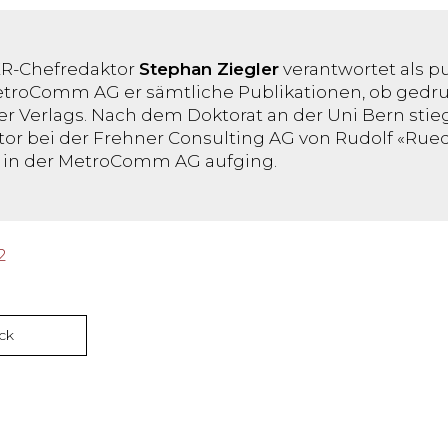
R-Chefredaktor
Stephan Ziegler
verantwortet als pu
troComm AG er sämtliche Publikationen, ob gedruc
ler Verlags. Nach dem Doktorat an der Uni Bern stieg
or bei der Frehner Consulting AG von Rudolf «Ruedi
r in der MetroComm AG aufging.
2
ck