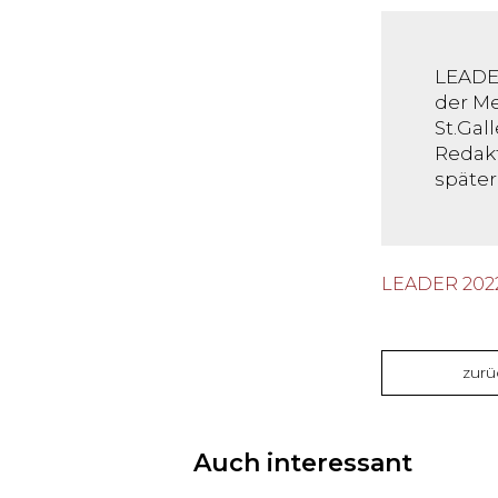
LEADE
der Me
St.Gal
Redakt
späte
LEADER 202
zurü
Auch interessant