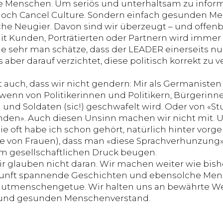
e Menschen. Um seriös und unterhaltsam zu inform
och Cancel Culture. Sondern einfach gesunden M
sche Neugier. Davon sind wir überzeugt – und offen
t Kunden, Porträtierten oder Partnern wird imme
ie sehr man schätze, dass der LEADER einerseits nu
 aber darauf verzichtet, diese politisch korrekt zu 
 auch, dass wir nicht gendern: Mir als Germanisten 
enn von Politikerinnen und Politikern, Bürgerinn
 und Soldaten (sic!) geschwafelt wird. Oder von «
nden». Auch diesen Unsinn machen wir nicht mit. U
Wie oft habe ich schon gehört, natürlich hinter vor
 von Frauen), dass man «diese Sprachverhunzung»
em gesellschaftlichen Druck beugen.
ir glauben nicht daran. Wir machen weiter wie bis
kunft spannende Geschichten und ebensolche Mens
tmenschengetue. Wir halten uns an bewährte Werte
t und gesunden Menschenverstand.