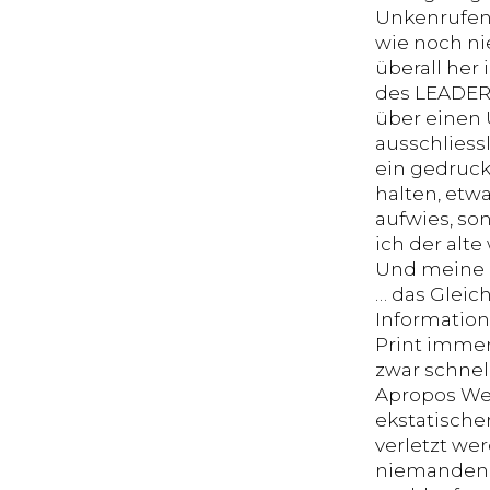
Unkenrufen 
wie noch ni
überall her
des LEADERs
über einen 
ausschliessl
ein gedruck
halten, etw
aufwies, so
ich der alte
Und meine G
… das Gleic
Information
Print immer
zwar schnell
Apropos Wer
ekstatische
verletzt we
niemanden b