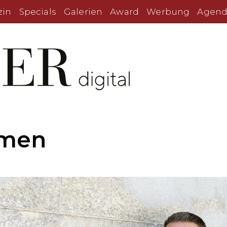
zin
Specials
Galerien
Award
Werbung
Agend
smen