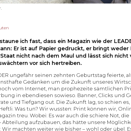
.
nuten
taune ich fast, dass ein Magazin wie der LEADE
nn: Er ist auf Papier gedruckt, er bringt weder
taat nicht nach dem Maul und lässt sich nicht v
wächtern vor sich hertreiben.
DER ungefähr seinen zehnten Geburtstag feierte, al
ernsthafte Gedanken um die Zukunft unseres Wirts
noch vom Internet, man prophezeite sämtlichen Pr
rbung in ebendiesen sowieso. Banner, Clicks und G
rate und Tiefgang out. Die Zukunft lag, so schien e
eftli. Was tun? Wir wussten: Print können wir, Onlin
azin treu. Wobei: Es war auch die schiere Not, die
- Abteilung aufzubauen, das hätte unsere Möglichke
 Wir machten weiter wie bisher – wohl oder übel. Es