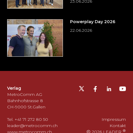
23.06.2026
Powerplay Day 2026
22.06.2026
Möchten
Sie
die
Fusszeile
auslassen
Verlag
und
MetroComm AG
zurück
Bahnhofstrasse 8
CH-9000 St.Gallen
zum
Seitenanfang
Tel. +41 71 272 80 50
Impressum
gehen?
leader@metrocomm.ch
Kontakt
www.metrocomm.ch
2026 LEADER