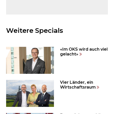
Möchten
Sie
den
Weitere Specials
den
weiteren
Inhalt
«Im OKS wird auch viel
auslassen
gelacht»
und
direkt
zum
Seitenende
springen?
Vier Länder, ein
Wirtschaftsraum