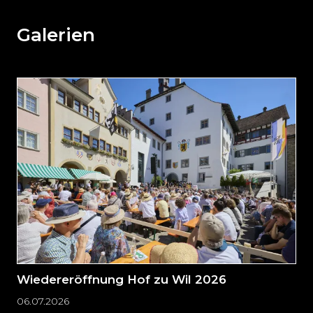
den
weiteren
Galerien
Inhalt
auslassen
und
direkt
zum
Seitenende
springen?
Wiedereröffnung Hof zu Wil 2026
06.07.2026