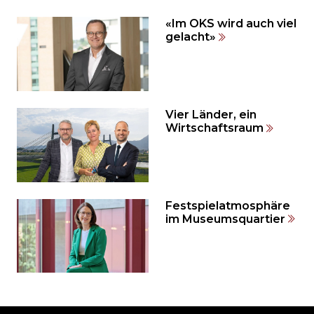
Inhalt
«Im OKS wird auch viel
auslassen
gelacht»
und
direkt
zum
Seitenende
springen?
Vier Länder, ein
Wirtschaftsraum
Festspielatmosphäre
im Museumsquartier
Möchten
Sie
den