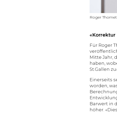
Roger Thomet
«Korrektur
Für Roger T
veröffentli
Mitte Jahr,
haben, wobei
St.Gallen zu
Einerseits 
worden, was
Berechnungs
Entwicklung
Barwert in 
höher. «Dies