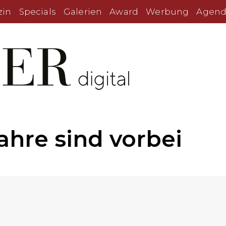
zin
Specials
Galerien
Award
Werbung
Agend
ahre sind vorbei