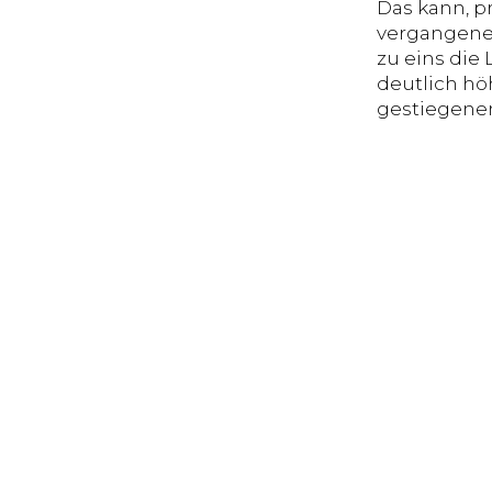
Das kann, p
vergangene
zu eins die 
deutlich hö
gestiegene