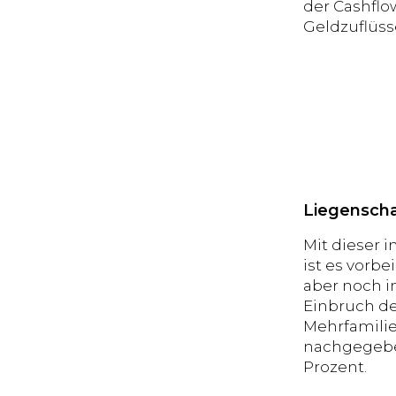
der Cashflow
Geldzuflüss
Liegenscha
Mit dieser 
ist es vorb
aber noch i
Einbruch de
Mehrfamili
nachgegeben 
Prozent.