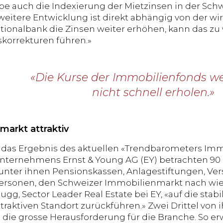
be auch die Indexierung der Mietzinsen in der Schw
 weitere Entwicklung ist direkt abhängig von der wi
tionalbank die Zinsen weiter erhöhen, kann das z
korrekturen führen.»
«Die Kurse der Immobilienfonds w
nicht schnell erholen.»
markt attraktiv
o das Ergebnis des aktuellen «Trendbarometers Im
ternehmens Ernst & Young AG (EY) betrachten 90 
 unter ihnen Pensionskassen, Anlagestiftungen, V
ersonen, den Schweizer Immobilienmarkt nach wie vor 
ugg, Sector Leader Real Estate bei EY, «auf die stab
traktiven Standort zurückführen.» Zwei Drittel von 
on die grosse Herausforderung für die Branche. So e