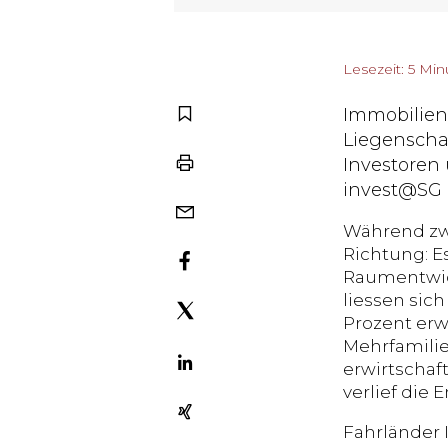
Lesezeit: 5 Mi
Immobilien
Liegenscha
Investoren
invest@SG z
Während zwe
Richtung: Es
Raumentwick
liessen sic
Prozent erw
Mehrfamilie
erwirtschaf
verlief die
Fahrländer