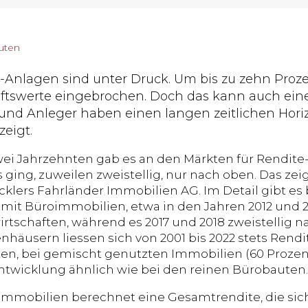
nuten
-Anlagen sind unter Druck. Um bis zu zehn Proze
ftswerte eingebrochen. Doch das kann auch eine
 und Anleger haben einen langen zeitlichen Hori
eigt.
i Jahrzehnten gab es an den Märkten für Rendite-
 ging, zuweilen zweistellig, nur nach oben. Das zei
lers Fahrländer Immobilien AG. Im Detail gibt es 
h mit Büroimmobilien, etwa in den Jahren 2012 und 2
irtschaften, während es 2017 und 2018 zweistellig n
nhäusern liessen sich von 2001 bis 2022 stets Rend
ten, bei gemischt genutzten Immobilien (60 Proze
 Entwicklung ähnlich wie bei den reinen Bürobauten.
 Immobilien berechnet eine Gesamtrendite, die s