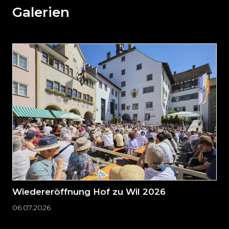
weiteren
Galerien
Inhalt
auslassen
und
direkt
zum
Seitenende
springen?
Wiedereröffnung Hof zu Wil 2026
06.07.2026