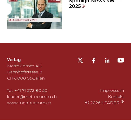
SpotlightNews KW 11
2025
Möchten
Sie
die
Fusszeile
auslassen
Verlag
und
MetroComm AG
zurück
Bahnhofstrasse 8
CH-9000 St.Gallen
zum
Seitenanfang
Tel. +41 71 272 80 50
Impressum
gehen?
leader@metrocomm.ch
Kontakt
www.metrocomm.ch
2026 LEADER