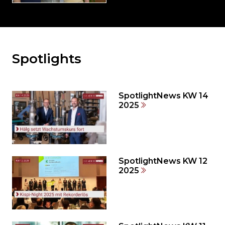
Spotlights
Möchten
Sie
den
den
SpotlightNews KW 14
weiteren
2025
Inhalt
auslassen
und
direkt
zum
SpotlightNews KW 12
2025
Seitenende
springen?