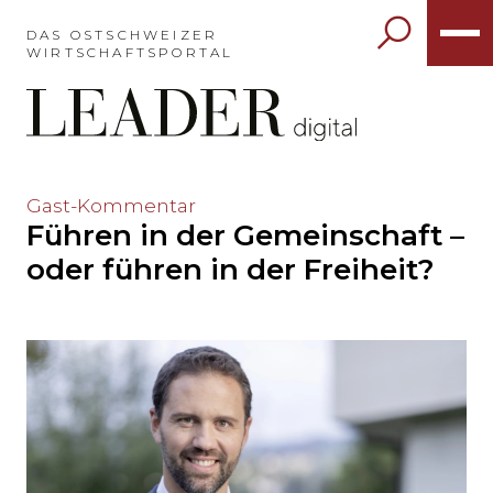
Möchten
Sie
DAS OSTSCHWEIZER
WIRTSCHAFTSPORTAL
das
Hauptmenü
auslassen
und
direkt
zum
Möchten
Gast-Kommentar
Inhalt
Führen in der Gemeinschaft –
Sie
springen?
den
oder führen in der Freiheit?
Hauptinhalt
auslassen
und
direkt
zum
Seitenende
springen?