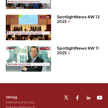
auslassen
und
direkt
zum
SpotlightNews KW 12
2025
Seitenende
springen?
SpotlightNews KW 11
2025
Möchten
Sie
die
Fusszeile
auslassen
Verlag
und
MetroComm AG
zurück
Bahnhofstrasse 8