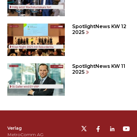
auslassen
und
direkt
zum
SpotlightNews KW 12
2025
Seitenende
springen?
SpotlightNews KW 11
2025
Möchten
Sie
die
Fusszeile
auslassen
Verlag
und
MetroComm AG