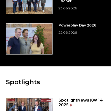
Locher
23.06.2026
Powerplay Day 2026
22.06.2026
Spotlights
Möchten
Sie
den
den
SpotlightNews KW 14
weiteren
2025
Inhalt