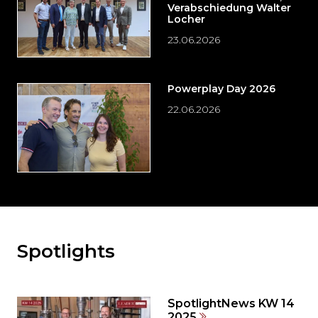
Verabschiedung Walter
Locher
23.06.2026
Powerplay Day 2026
22.06.2026
Spotlights
Möchten
Sie
den
den
SpotlightNews KW 14
weiteren
2025