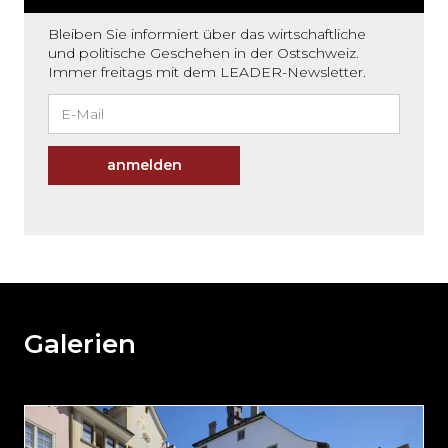
Bleiben Sie informiert über das wirtschaftliche
und politische Geschehen in der Ostschweiz.
Immer freitags mit dem LEADER-Newsletter.
anmelden
Möchten
Sie
den
den
weiteren
Galerien
Inhalt
auslassen
und
direkt