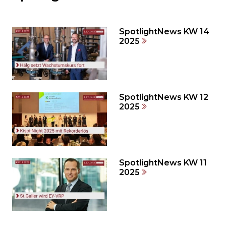
Sie
den
den
SpotlightNews KW 14
weiteren
2025
Inhalt
auslassen
und
direkt
zum
SpotlightNews KW 12
2025
Seitenende
springen?
SpotlightNews KW 11
2025
Möchten