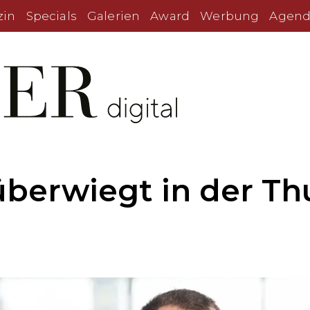
zin
Specials
Galerien
Award
Werbung
Agend
überwiegt in der T