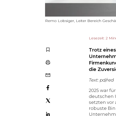
Remo Lobsiger, Leiter Bereich Geschä
Lesezeit: 2 Mi
Trotz eines
Unternehme
Firmenkund
die Zuvers
Text: pd/red
2025 war fü
deutschen I
setzten vor
robuste Bin
Unternehme