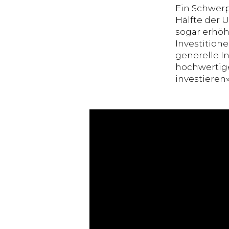
Ein Schwerp
Hälfte der 
sogar erhöh
Investition
generelle I
hochwertige
investieren»