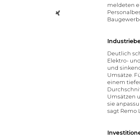
meldeten ei
Personalbes
Baugewerbe 
Industrieb
Deutlich sch
Elektro- un
und sinkend
Umsätze. Fü
einem tiefe
Durchschni
Umsätzen un
sie anpassu
sagt Remo L
Investition