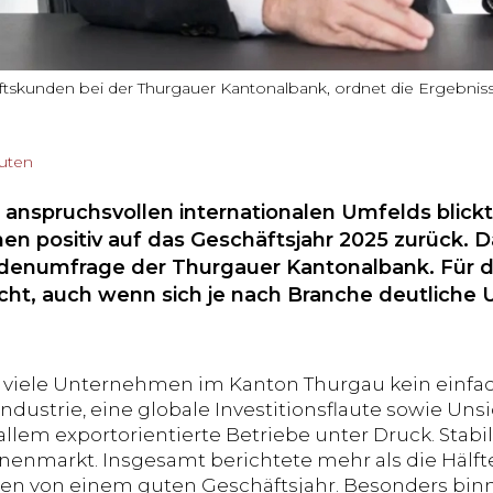
ftskunden bei der Thurgauer Kantonalbank, ordnet die Ergebni
nuten
 anspruchsvollen internationalen Umfelds blickt
n positiv auf das Geschäftsjahr 2025 zurück. Da
enumfrage der Thurgauer Kantonalbank. Für d
icht, auch wenn sich je nach Branche deutliche 
r viele Unternehmen im Kanton Thurgau kein einfa
ndustrie, eine globale Investitionsflaute sowie Uns
 allem exportorientierte Betriebe unter Druck. Stab
nenmarkt. Insgesamt berichtete mehr als die Hälft
n von einem guten Geschäftsjahr. Besonders binn