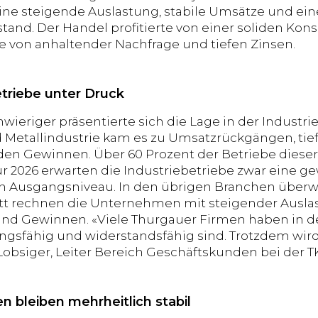
ne steigende Auslastung, stabile Umsätze und ei
tand. Der Handel profitierte von einer soliden Ko
von anhaltender Nachfrage und tiefen Zinsen.
etriebe unter Druck
wieriger präsentierte sich die Lage in der Industrie
d Metallindustrie kam es zu Umsatzrückgängen, tie
en Gewinnen. Über 60 Prozent der Betriebe diese
r 2026 erwarten die Industriebetriebe zwar eine ge
n Ausgangsniveau. In den übrigen Branchen überw
tt rechnen die Unternehmen mit steigender Ausla
d Gewinnen. «Viele Thurgauer Firmen haben in den
ngsfähig und widerstandsfähig sind. Trotzdem wird
obsiger, Leiter Bereich Geschäftskunden bei der T
en bleiben mehrheitlich stabil