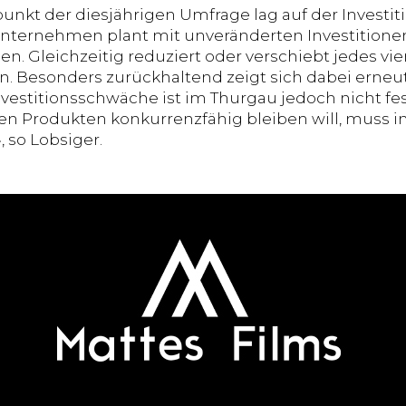
unkt der diesjährigen Umfrage lag auf der Investiti
Unternehmen plant mit unveränderten Investitionen
en. Gleichzeitig reduziert oder verschiebt jedes 
en. Besonders zurückhaltend zeigt sich dabei erneu
nvestitionsschwäche ist im Thurgau jedoch nicht fes
n Produkten konkurrenzfähig bleiben will, muss in
, so Lobsiger.