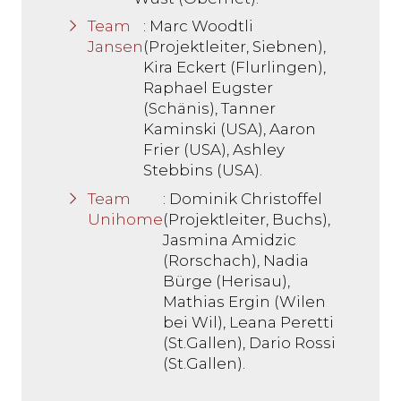
Team
: Marc Woodtli
Jansen
(Projektleiter, Siebnen),
Kira Eckert (Flurlingen),
Raphael Eugster
(Schänis), Tanner
Kaminski (USA), Aaron
Frier (USA), Ashley
Stebbins (USA).
Team
: Dominik Christoffel
Unihome
(Projektleiter, Buchs),
Jasmina Amidzic
(Rorschach), Nadia
Bürge (Herisau),
Mathias Ergin (Wilen
bei Wil), Leana Peretti
(St.Gallen), Dario Rossi
(St.Gallen).