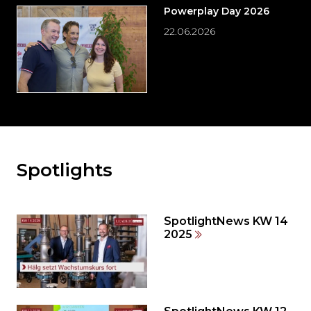
Powerplay Day 2026
22.06.2026
Spotlights
Möchten
Sie
den
den
SpotlightNews KW 14
weiteren
2025
Inhalt
auslassen
und
direkt
zum