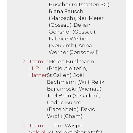
Buschor (Altstätten SG),
Riana Fausch
(Marbach), Neil Meier
(Gossau), Delian
Ochsner (Gossau),
Fabrice Weibel
(Neukirch), Anna
Werner (Jonschwil).
Team
: Helen Bühlmann
H. P.
(Projektleiterin,
Hafner
St.Gallen), Joël
Bachmann (Wil), Refik
Bajramoski (Widnau),
Joel Breu (St.Gallen),
Cedric Bührer
(Bazenheid), David
Wipfli (Cham).
Team
: Tim Wäspe
Veloplus
(Projektleiter, Stäfa),