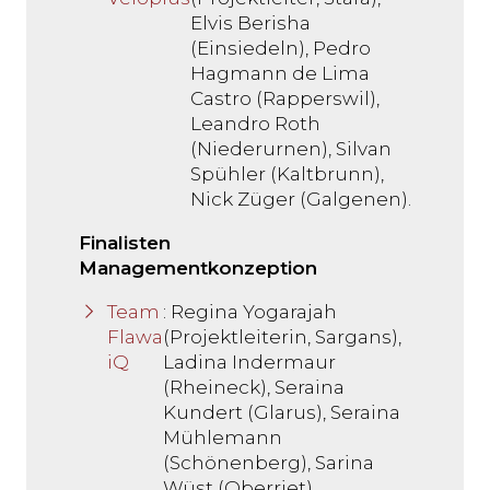
Elvis Berisha
(Einsiedeln), Pedro
Hagmann de Lima
Castro (Rapperswil),
Leandro Roth
(Niederurnen), Silvan
Spühler (Kaltbrunn),
Nick Züger (Galgenen).
Finalisten
Managementkonzeption
Team
: Regina Yogarajah
Flawa
(Projektleiterin, Sargans),
iQ
Ladina Indermaur
(Rheineck), Seraina
Kundert (Glarus), Seraina
Mühlemann
(Schönenberg), Sarina
Wüst (Oberriet).