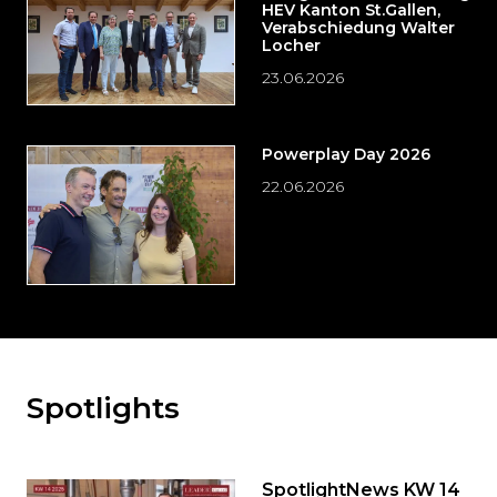
HEV Kanton St.Gallen,
Verabschiedung Walter
Locher
23.06.2026
Powerplay Day 2026
22.06.2026
Spotlights
Möchten
Sie
den
den
SpotlightNews KW 14