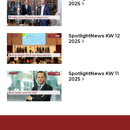
weiteren
2025
Inhalt
auslassen
und
direkt
zum
SpotlightNews KW 12
2025
Seitenende
springen?
SpotlightNews KW 11
2025
Möchten
Sie
die
Fusszeile