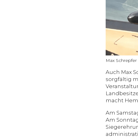
Max Schrepfer
Auch Max Sc
sorgfältig 
Veranstaltu
Landbesitze
macht Hemb
Am Samstag, 
Am Sonntag, 
Siegerehrun
administrat