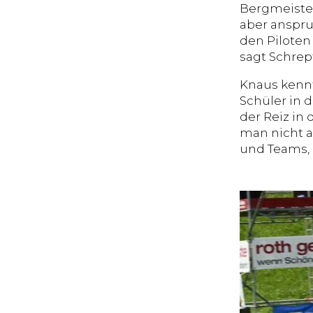
Bergmeister
aber anspru
den Piloten 
sagt Schrep
Knaus kennt
Schüler in d
der Reiz in
man nicht a
und Teams, 