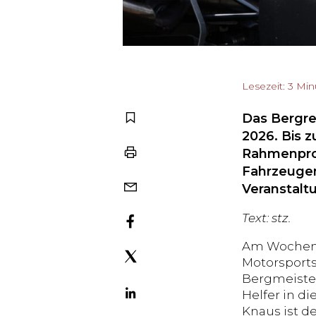
Lesezeit: 3 Mi
Das Bergre
2026. Bis 
Rahmenprog
Fahrzeugen
Veranstalt
Text: stz.
Am Wochene
Motorsports
Bergmeister
Helfer in d
Knaus ist d