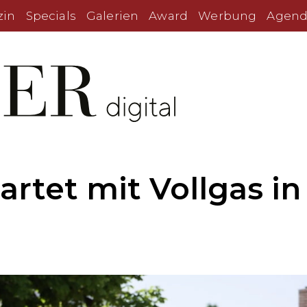
zin
Specials
Galerien
Award
Werbung
Agend
rtet mit Vollgas in