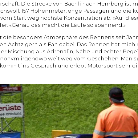
schaft. Die Strecke von Bächli nach Hemberg ist m
chsvoll. 157 Höhenmeter, enge Passagen und die k
vom Start weg höchste Konzentration ab. «Auf dieser
fer. «Genau das macht die Läufe so spannend.»
 die besondere Atmosphäre des Rennens seit Jahrz
en Achtzigern als Fan dabei. Das Rennen hat mich ni
 der Mischung aus Adrenalin, Nähe und echter Bege
nonym irgendwo weit weg vom Geschehen. Man spürt
kommt ins Gespräch und erlebt Motorsport sehr dir