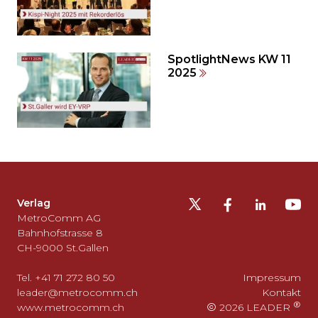
SpotlightNews KW 11
2025
Möchten
Sie
die
Fusszeile
auslassen
Verlag
und
MetroComm AG
zurück
Bahnhofstrasse 8
CH-9000 St.Gallen
zum
Seitenanfang
Tel. +41 71 272 80 50
Impressum
gehen?
leader@metrocomm.ch
Kontakt
www.metrocomm.ch
2026 LEADER