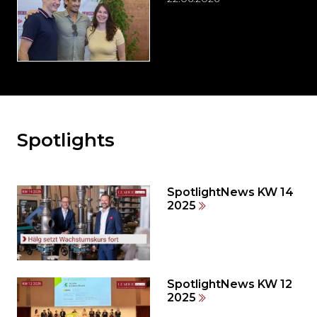
Spotlights
Möchten
Sie
den
den
SpotlightNews KW 14
weiteren
2025
Inhalt
auslassen
und
direkt
zum
SpotlightNews KW 12
2025
Seitenende
springen?