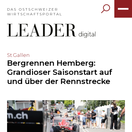
Möchten
Sie
DAS OSTSCHWEIZER
WIRTSCHAFTSPORTAL
das
Hauptmenü
auslassen
und
direkt
zum
Möchten
St.Gallen
Inhalt
Bergrennen Hemberg:
Sie
springen?
den
Grandioser Saisonstart auf
Hauptinhalt
und über der Rennstrecke
auslassen
und
direkt
zum
Seitenende
springen?