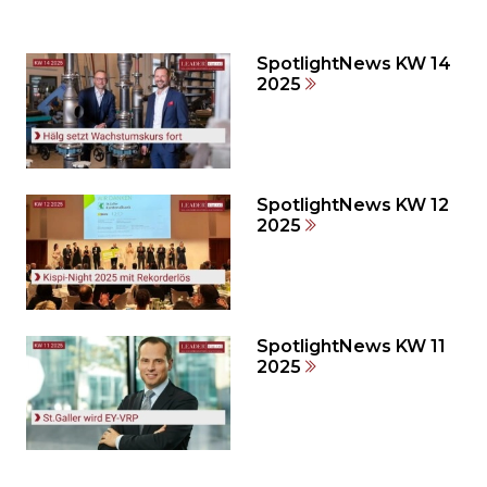
Sie
den
den
SpotlightNews KW 14
weiteren
2025
Inhalt
auslassen
und
direkt
zum
SpotlightNews KW 12
2025
Seitenende
springen?
SpotlightNews KW 11
2025
Möchten
Sie