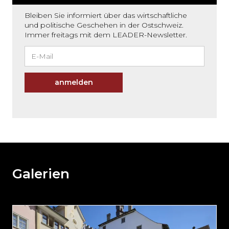
Bleiben Sie informiert über das wirtschaftliche
und politische Geschehen in der Ostschweiz.
Immer freitags mit dem LEADER-Newsletter.
anmelden
Möchten
Sie
den
den
weiteren
Galerien
Inhalt
auslassen
und
direkt